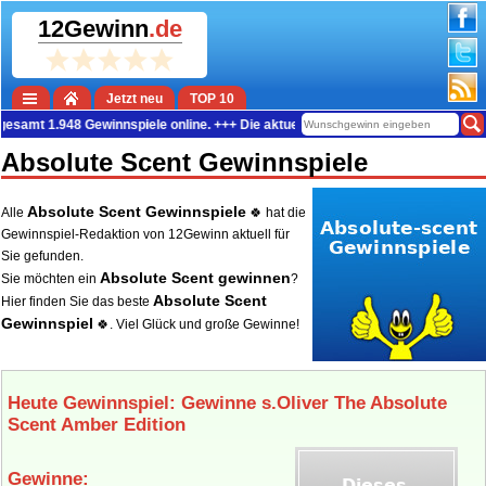
12Gewinn
.de
Jetzt neu
TOP 10
amt 1.948 Gewinnspiele online. +++ Die aktuelle Gewinn-Summe beträgt 37.765
Absolute Scent Gewinnspiele
Absolute Scent Gewinnspiele
Alle
🍀 hat die
Gewinnspiel-Redaktion von 12Gewinn aktuell für
Sie gefunden.
Absolute Scent gewinnen
Sie möchten ein
?
Absolute Scent
Hier finden Sie das beste
Gewinnspiel
🍀. Viel Glück und große Gewinne!
Heute Gewinnspiel: Gewinne s.Oliver The Absolute
Scent Amber Edition
Gewinne: