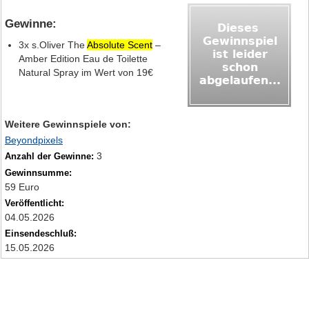
Gewinne:
3x s.Oliver The
Absolute Scent
–
Amber Edition Eau de Toilette
Natural Spray im Wert von 19€
Weitere Gewinnspiele von:
Beyondpixels
3
Anzahl der Gewinne:
Gewinnsumme:
59 Euro
Veröffentlicht:
04.05.2026
Einsendeschluß:
15.05.2026