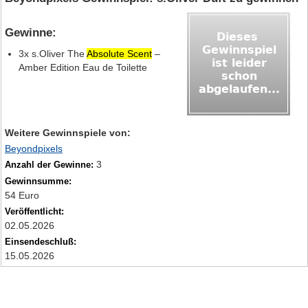
Gewinne:
3x s.Oliver The
Absolute Scent
–
Amber Edition Eau de Toilette
Weitere Gewinnspiele von:
Beyondpixels
3
Anzahl der Gewinne:
Gewinnsumme:
54 Euro
Veröffentlicht:
02.05.2026
Einsendeschluß:
15.05.2026