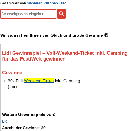
Gesamtwert von
mehreren Millionen Euro
.
Wir wünschen Ihnen viel Glück und große Gewinne 😊
Lidl Gewinnspiel – Voll-Weekend-Ticket inkl. Camping
für das FestiWelt gewinnen
Gewinne:
1.
30x Full-
Weekend-Ticket
inkl. Camping
(2er)
Weitere Gewinnspiele von:
Lidl
30
Anzahl der Gewinne: