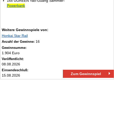
16x UGREEN Yao-Guang Sammler-
Powerbank
Weitere Gewinnspiele von:
Honkai Star Rail
16
Anzahl der Gewinne:
Gewinnsumme:
1.904 Euro
Veröffentlicht:
08.08.2026
Einsendeschluß:
Zum Gewinnspiel
15.08.2026