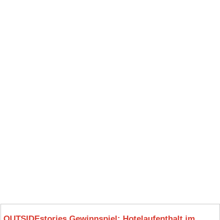
OUTSIDEstories Gewinnspiel: Hotelaufenthalt im