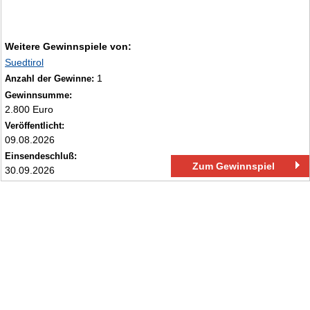
Weitere Gewinnspiele von:
Suedtirol
1
Anzahl der Gewinne:
Gewinnsumme:
2.800 Euro
Veröffentlicht:
09.08.2026
Einsendeschluß:
Zum Gewinnspiel
30.09.2026