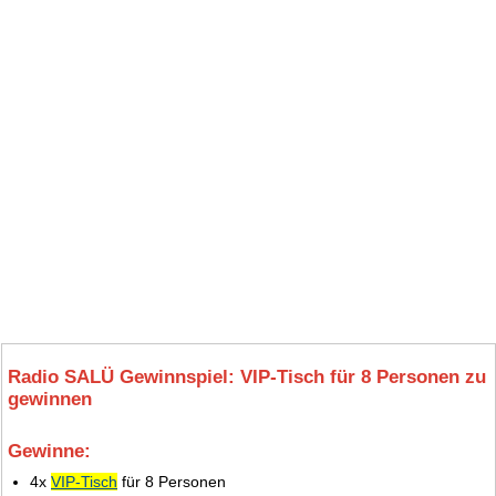
Radio SALÜ Gewinnspiel: VIP‑Tisch für 8 Personen zu
gewinnen
Gewinne:
6.
4x
VIP‑Tisch
für 8 Personen