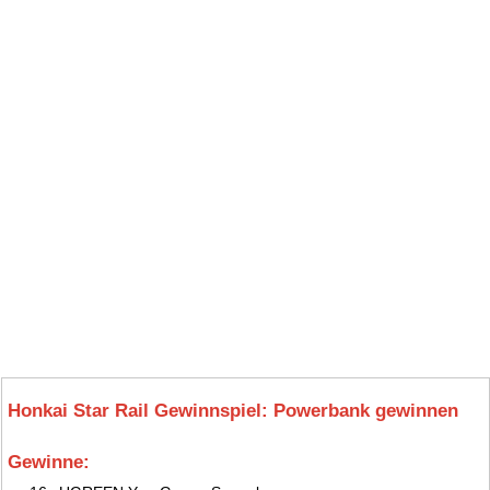
Honkai Star Rail Gewinnspiel: Powerbank gewinnen
Gewinne:
7.