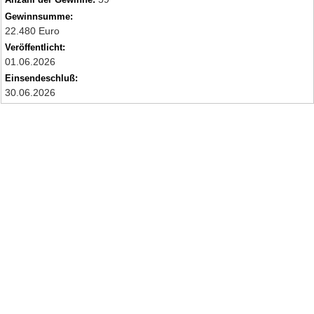
Gewinnsumme:
22.480 Euro
Veröffentlicht:
01.06.2026
Einsendeschluß:
30.06.2026