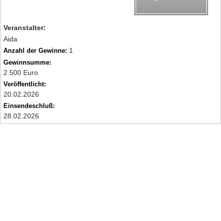
Veranstalter:
Aida
1
Anzahl der Gewinne:
Gewinnsumme:
2.500 Euro
Veröffentlicht:
20.02.2026
Einsendeschluß:
28.02.2026