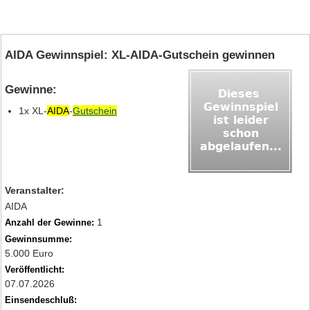
AIDA Gewinnspiel: XL‑AIDA‑Gutschein gewinnen
Gewinne:
1x XL‑
AIDA
‑
Gutschein
Veranstalter:
AIDA
1
Anzahl der Gewinne:
Gewinnsumme:
5.000 Euro
Veröffentlicht:
07.07.2026
Einsendeschluß: