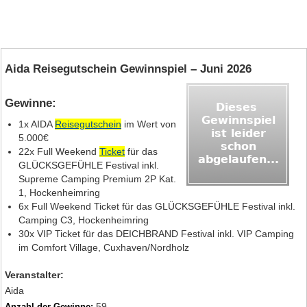
Aida Reisegutschein Gewinnspiel – Juni 2026
Gewinne:
1x AIDA
Reisegutschein
im Wert von
5.000€
22x Full Weekend
Ticket
für das
GLÜCKSGEFÜHLE Festival inkl.
Supreme Camping Premium 2P Kat.
1, Hockenheimring
6x Full Weekend Ticket für das GLÜCKSGEFÜHLE Festival inkl.
Camping C3, Hockenheimring
30x VIP Ticket für das DEICHBRAND Festival inkl. VIP Camping
im Comfort Village, Cuxhaven/Nordholz
Veranstalter:
Aida
59
Anzahl der Gewinne: