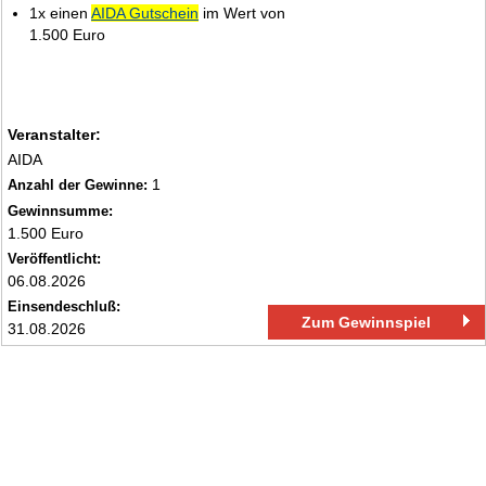
1x einen
AIDA Gutschein
im Wert von
1.500 Euro
Veranstalter:
AIDA
1
Anzahl der Gewinne:
Gewinnsumme:
1.500 Euro
Veröffentlicht:
06.08.2026
Einsendeschluß:
Zum Gewinnspiel
31.08.2026