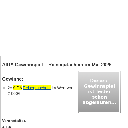
AIDA Gewinnspiel – Reisegutschein im Mai 2026
Gewinne:
2x
AIDA
Reisegutschein
im Wert von
2.000€
Veranstalter:
AIDA