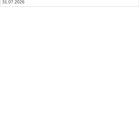
31.07.2026