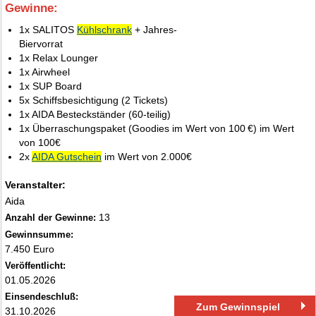
Gewinne:
2.
1x SALITOS
Kühlschrank
+ Jahres-
Biervorrat
1x Relax Lounger
1x Airwheel
1x SUP Board
5x Schiffsbesichtigung (2 Tickets)
1x AIDA Besteckständer (60‑teilig)
1x Überraschungspaket (Goodies im Wert von 100 €) im Wert
von 100€
2x
AIDA Gutschein
im Wert von 2.000€
Veranstalter:
Aida
13
Anzahl der Gewinne:
Gewinnsumme:
7.450 Euro
Veröffentlicht:
01.05.2026
Einsendeschluß:
Zum Gewinnspiel
31.10.2026