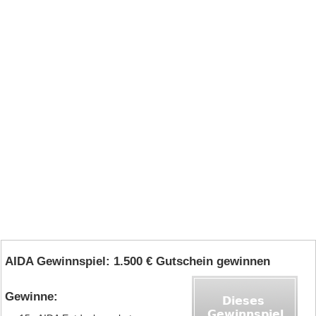
AIDA Gewinnspiel: 1.500 € Gutschein gewinnen
Gewinne: