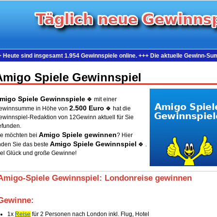
nsgesamt 1.954 Gewinnspiele online. +++ Die aktuelle Gewinn-Summe beträgt 3
Amigo Spiele Gewinnspiel
migo Spiele Gewinnspiele
🍀 mit einer
2.500 Euro
ewinnsumme in Höhe von
🍀 hat die
ewinnspiel-Redaktion von 12Gewinn aktuell für Sie
efunden.
Amigo Spiele gewinnen
ie möchten bei
? Hier
Amigo Spiele Gewinnspiel
inden Sie das beste
🍀 .
iel Glück und große Gewinne!
Amigo-Spiele Gewinnspiel: Londonreise gewinnen
Gewinne:
1.
1x
Reise
für 2 Personen nach London inkl. Flug, Hotel