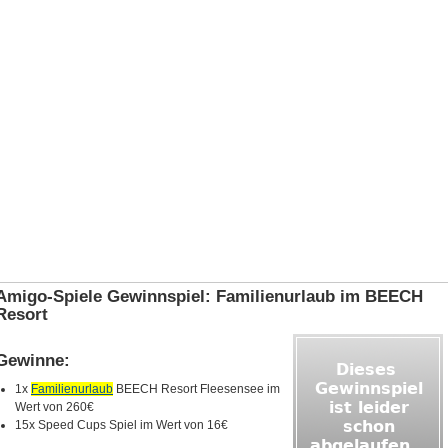
Amigo-Spiele Gewinnspiel: Familienurlaub im BEECH
Resort
Gewinne:
1x
Familienurlaub
BEECH Resort Fleesensee im
Wert von 260€
15x Speed Cups Spiel im Wert von 16€