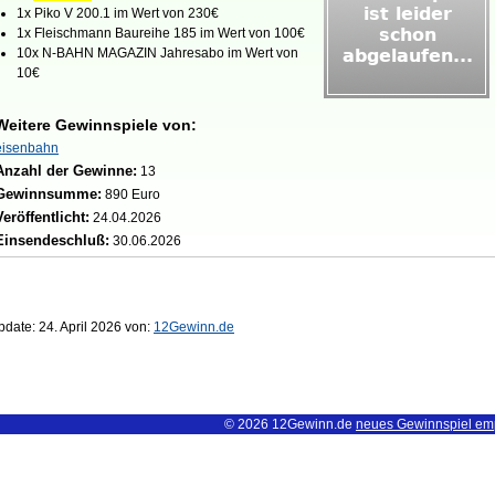
1x Piko V 200.1 im Wert von 230€
1x Fleischmann Baureihe 185 im Wert von 100€
10x N‑BAHN MAGAZIN Jahresabo im Wert von
10€
Weitere Gewinnspiele von:
eisenbahn
Anzahl der Gewinne:
13
Gewinnsumme:
890 Euro
Veröffentlicht:
24.04.2026
Einsendeschluß:
30.06.2026
pdate:
24. April 2026
von:
12Gewinn.de
© 2026
12Gewinn.de
neues Gewinnspiel em