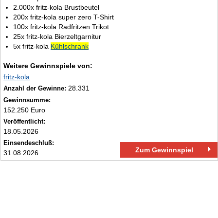
2.000x fritz-kola Brustbeutel
200x fritz-kola super zero T-Shirt
100x fritz-kola Radfritzen Trikot
25x fritz-kola Bierzeltgarnitur
5x fritz-kola
Kühlschrank
Weitere Gewinnspiele von:
fritz-kola
28.331
Anzahl der Gewinne:
Gewinnsumme:
152.250 Euro
Veröffentlicht:
18.05.2026
Einsendeschluß:
Zum Gewinnspiel
31.08.2026