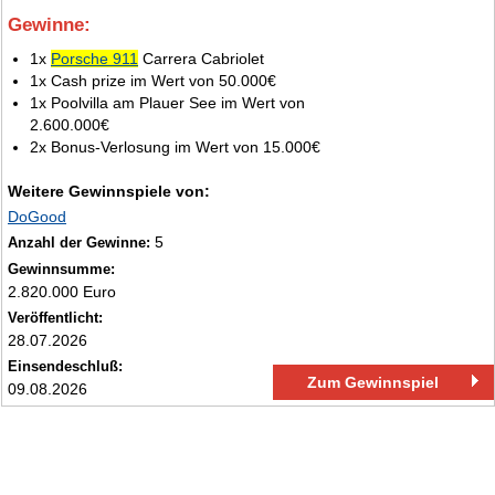
Gewinne:
2.
1x
Porsche 911
Carrera Cabriolet
1x Cash prize im Wert von 50.000€
1x Poolvilla am Plauer See im Wert von
2.600.000€
2x Bonus-Verlosung im Wert von 15.000€
Weitere Gewinnspiele von:
DoGood
5
Anzahl der Gewinne:
Gewinnsumme:
2.820.000 Euro
Veröffentlicht:
28.07.2026
Einsendeschluß:
Zum Gewinnspiel
09.08.2026