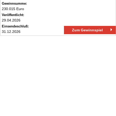
Gewinnsumme:
230.015 Euro
Veröffentlicht:
29.04.2026
Einsendeschluß:
Zum Gewinnspiel
31.12.2026