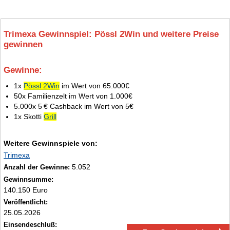
Trimexa Gewinnspiel: Pössl 2Win und weitere Preise
gewinnen
Gewinne:
9.
1x
Pössl 2Win
im Wert von 65.000€
50x Familienzelt im Wert von 1.000€
5.000x 5 € Cashback im Wert von 5€
1x Skotti
Grill
Weitere Gewinnspiele von:
Trimexa
5.052
Anzahl der Gewinne:
Gewinnsumme:
140.150 Euro
Veröffentlicht:
25.05.2026
Einsendeschluß: