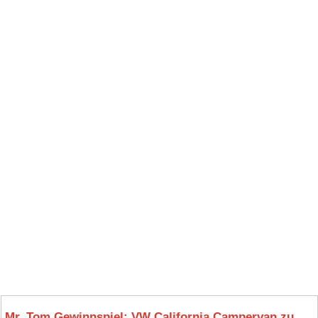
Mr. Tom Gewinnspiel: VW California Campervan zu