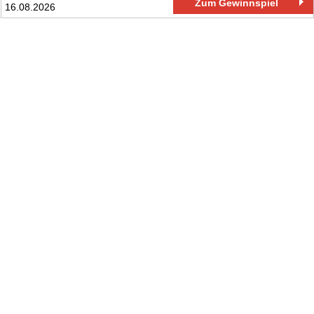
Zum Gewinnspiel
16.08.2026