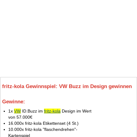
fritz-kola Gewinnspiel: VW Buzz im Design gewinnen
Gewinne:
7.
1x
VW
ID.Buzz im
fritz-kola
Design im Wert
von 57.000€
16.000x fritz-kola Etikettenset (4 St.)
10.000x fritz-kola "flaschendrehen"-
Kartenspiel