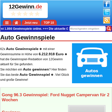
12Gewinn
.de
Jetzt neu
TOP 10
6 Gewinnspiele online. +++ Die aktuelle Gewinn-Summe beträgt 38.614.036 Euro
Auto Gewinnspiele
Auto Gewinnspiele
62x
🍀 mit einer
6.212.918 Euro
Gewinnsumme in Höhe von
🍀
hat die Gewinnspiel-Redaktion von 12Gewinn
aktuell für Sie gefunden.
Auto gewinnen
Sie möchten ein
? Hier finden
Auto Gewinnspiel
Sie das beste
🍀. Viel Glück
und große Gewinne!
Gong 96.3 Gewinnspiel: Ford Nugget Campervan für 2
Wochen