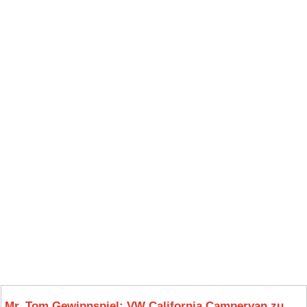
Mr. Tom Gewinnspiel: VW California Campervan zu