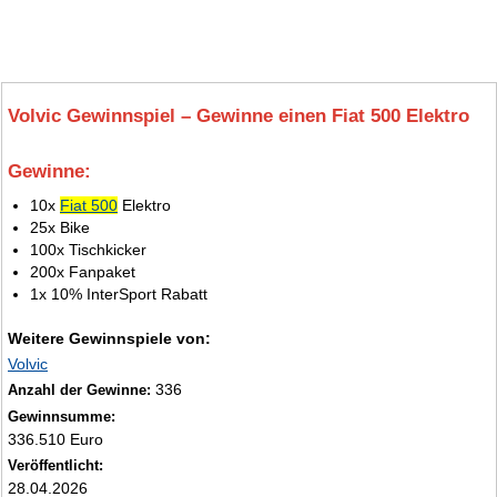
Volvic Gewinnspiel – Gewinne einen Fiat 500 Elektro
Gewinne:
4.
10x
Fiat 500
Elektro
25x Bike
100x Tischkicker
200x Fanpaket
1x 10% InterSport Rabatt
Weitere Gewinnspiele von:
Volvic
336
Anzahl der Gewinne:
Gewinnsumme:
336.510 Euro
Veröffentlicht:
28.04.2026