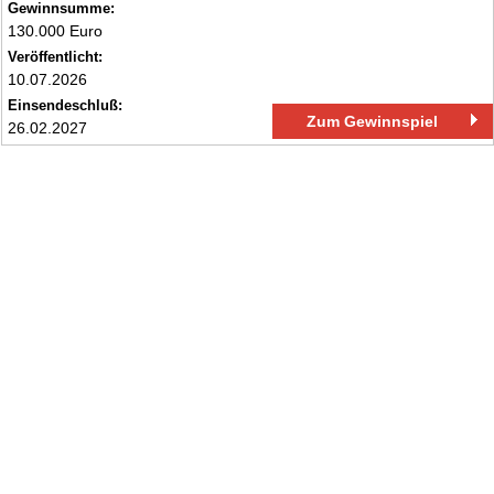
Gewinnsumme:
130.000 Euro
Veröffentlicht:
10.07.2026
Einsendeschluß:
Zum Gewinnspiel
26.02.2027