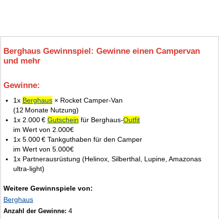
Berghaus Gewinnspiel: Gewinne einen Campervan
und mehr
Gewinne:
10.
1x
Berghaus
× Rocket Camper‑Van
(12 Monate Nutzung)
1x 2.000 €
Gutschein
für Berghaus‑
Outfit
im Wert von 2.000€
1x 5.000 € Tankguthaben für den Camper
im Wert von 5.000€
1x Partnerausrüstung (Helinox, Silberthal, Lupine, Amazonas
ultra‑light)
Weitere Gewinnspiele von:
Berghaus
4
Anzahl der Gewinne: