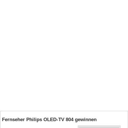
Fernseher Philips OLED-TV 804 gewinnen