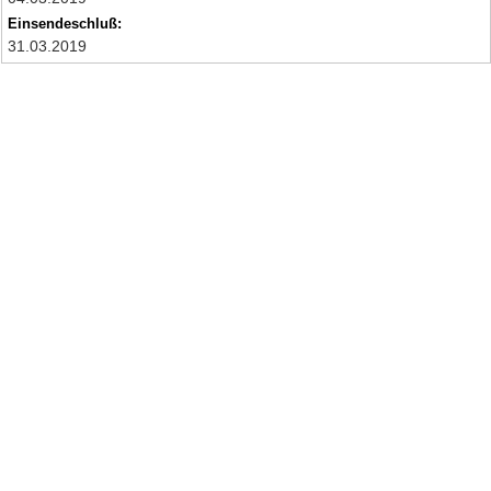
Einsendeschluß:
31.03.2019