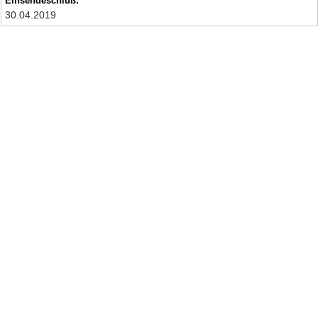
Einsendeschluß:
30.04.2019