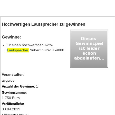
Hochwertigen Lautsprecher zu gewinnen
Gewinne:
1x einen hochwertigen Aktiv-
Lautsprecher
Nubert nuPro X-4000
Veranstalter:
avguide
1
Anzahl der Gewinne:
Gewinnsumme:
1.750 Euro
Veröffentlicht:
03.04.2019