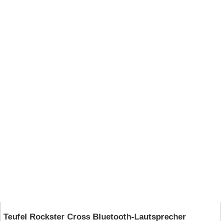
Teufel Rockster Cross Bluetooth-Lautsprecher