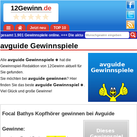
12Gewinn
.de
Jetzt neu
TOP 10
1.901 Gewinnspiele online. +++ Die aktuelle Gewinn-Summe beträgt 34.496.409 
avguide Gewinnspiele
avguide Gewinnspiele
Alle
🍀 hat die
Gewinnspiel-Redaktion von 12Gewinn aktuell für
Sie gefunden.
avguide gewinnen
Sie möchten bei
? Hier
avguide Gewinnspiel
finden Sie das beste
🍀.
Viel Glück und große Gewinne!
Focal Bathys Kopfhörer gewinnen bei Avguide
Gewinne: