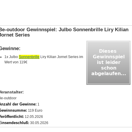
Be-outdoor Gewinnspiel: Julbo Sonnenbrille Liry Kilian
Jornet Series
Gewinne:
1x Julbo
Sonnenbrille
Liry Kilian Jornet Series im
Wert von 119€
Veranstalter:
Be-outdoor
Anzahl der Gewinne:
1
Gewinnsumme:
119 Euro
Veröffentlicht:
12.05.2026
Einsendeschluß:
30.05.2026