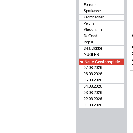
Ferrero
Sparkasse
Krombacher
Veltins
Viessmann
DoGood
Pepsi
DealDoktor
MUGLER
Neue Gewinnspiele
07.08.2026
06.08.2026
05.08.2026
04.08.2026
03.08.2026
02.08.2026
01.08.2026