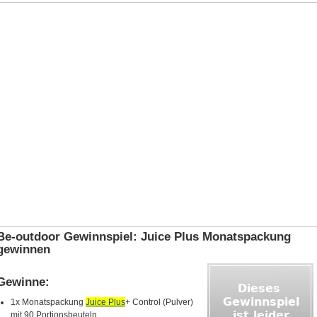
Be-outdoor Gewinnspiel: Juice Plus Monatspackung
gewinnen
Gewinne:
1x Monatspackung
Juice Plus
+ Control (Pulver)
mit 90 Portionsbeuteln