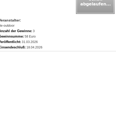
Veranstalter:
Be-outdoor
Anzahl der Gewinne:
3
Gewinnsumme:
58 Euro
Veröffentlicht:
31.03.2026
Einsendeschluß:
18.04.2026