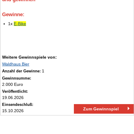
Gewinne:
5.
1x
E‑Bike
Weitere Gewinnspiele von:
Waldhaus Bier
1
Anzahl der Gewinne:
Gewinnsumme:
2.000 Euro
Veröffentlicht:
19.06.2026
Einsendeschluß:
Zum Gewinnspiel
15.10.2026