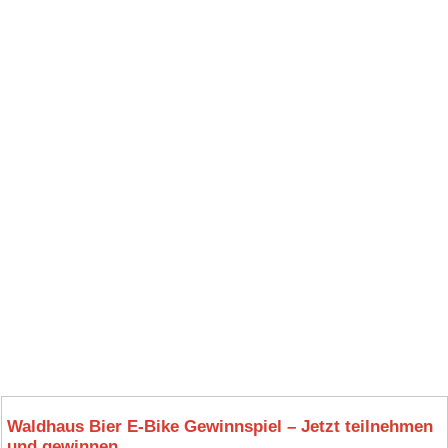
Waldhaus Bier E‑Bike Gewinnspiel – Jetzt teilnehmen
und gewinnen