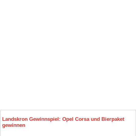
Landskron Gewinnspiel: Opel Corsa und Bierpaket
gewinnen