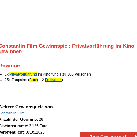
Constantin Film Gewinnspiel: Privatvorführung im Kino
gewinnen
Gewinne:
5.
1x
Privatvorführung
im Kino für bis zu 100 Personen
25x Fanpaket (
Buch
+ 2
Freikarten
)
Weitere Gewinnspiele von:
Constantin Film
Anzahl der Gewinne:
26
Gewinnsumme:
3.125 Euro
Veröffentlicht:
07.05.2026