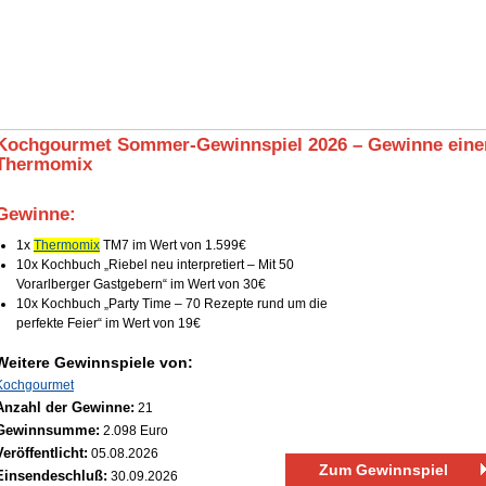
Kochgourmet Sommer‑Gewinnspiel 2026 – Gewinne eine
Thermomix
Gewinne:
2.
1x
Thermomix
TM7 im Wert von 1.599€
10x Kochbuch „Riebel neu interpretiert – Mit 50
Vorarlberger Gastgebern“ im Wert von 30€
10x Kochbuch „Party Time – 70 Rezepte rund um die
perfekte Feier“ im Wert von 19€
Weitere Gewinnspiele von:
Kochgourmet
Anzahl der Gewinne:
21
Gewinnsumme:
2.098 Euro
Veröffentlicht:
05.08.2026
Zum Gewinnspiel
Einsendeschluß:
30.09.2026