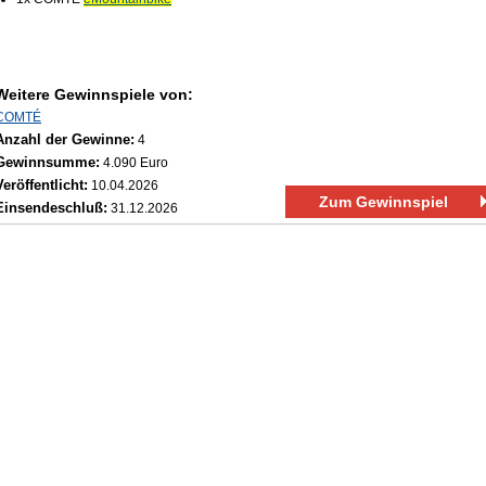
Weitere Gewinnspiele von:
COMTÉ
Anzahl der Gewinne:
4
Gewinnsumme:
4.090 Euro
Veröffentlicht:
10.04.2026
Zum Gewinnspiel
Einsendeschluß:
31.12.2026