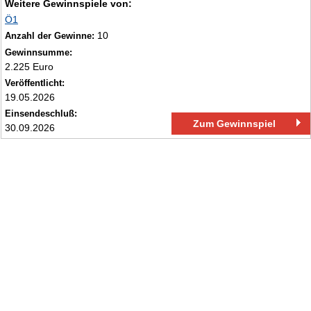
Weitere Gewinnspiele von:
Ö1
10
Anzahl der Gewinne:
Gewinnsumme:
2.225 Euro
Veröffentlicht:
19.05.2026
Einsendeschluß:
Zum Gewinnspiel
30.09.2026