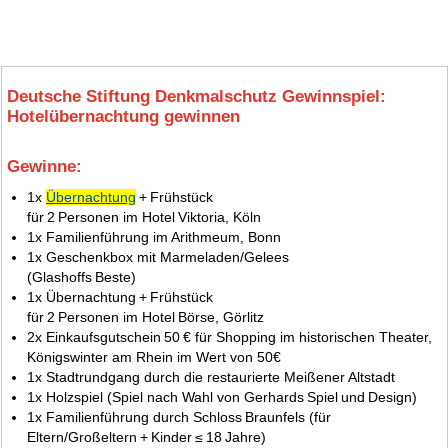
Deutsche Stiftung Denkmalschutz Gewinnspiel:
Hotelübernachtung gewinnen
Gewinne:
4.
1x
Übernachtung
+ Frühstück
für 2 Personen im Hotel Viktoria, Köln
1x Familienführung im Arithmeum, Bonn
1x Geschenkbox mit Marmeladen/Gelees
(Glashoffs Beste)
1x Übernachtung + Frühstück
für 2 Personen im Hotel Börse, Görlitz
2x Einkaufsgutschein 50 € für Shopping im historischen Theater,
Königswinter am Rhein im Wert von 50€
1x Stadtrundgang durch die restaurierte Meißener Altstadt
1x Holzspiel (Spiel nach Wahl von Gerhards Spiel und Design)
1x Familienführung durch Schloss Braunfels (für
Eltern/Großeltern + Kinder ≤ 18 Jahre)