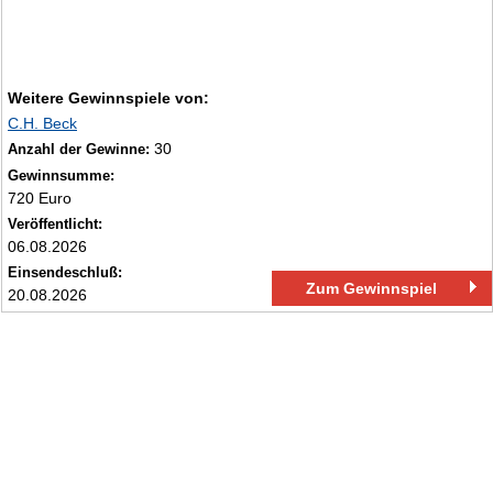
Weitere Gewinnspiele von:
C.H. Beck
30
Anzahl der Gewinne:
Gewinnsumme:
720 Euro
Veröffentlicht:
06.08.2026
Einsendeschluß:
Zum Gewinnspiel
20.08.2026