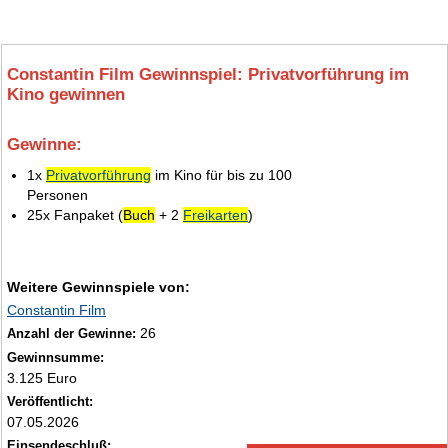
Constantin Film Gewinnspiel: Privatvorführung im
Kino gewinnen
Gewinne:
5.
1x
Privatvorführung
im Kino für bis zu 100
Personen
25x Fanpaket (
Buch
+ 2
Freikarten
)
Weitere Gewinnspiele von:
Constantin Film
26
Anzahl der Gewinne:
Gewinnsumme:
3.125 Euro
Veröffentlicht:
07.05.2026
Einsendeschluß: