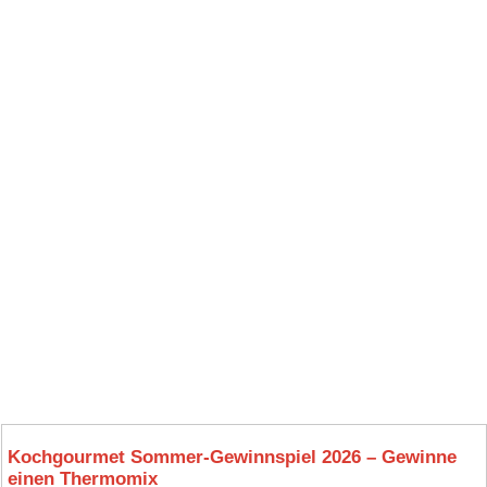
Kochgourmet Sommer‑Gewinnspiel 2026 – Gewinne
einen Thermomix