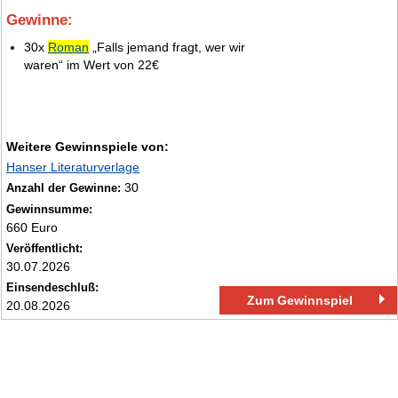
Gewinne:
10.
30x
Roman
„Falls jemand fragt, wer wir
waren“ im Wert von 22€
Weitere Gewinnspiele von:
Hanser Literaturverlage
30
Anzahl der Gewinne:
Gewinnsumme:
660 Euro
Veröffentlicht:
30.07.2026
Einsendeschluß:
Zum Gewinnspiel
20.08.2026