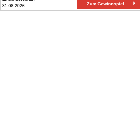
Zum Gewinnspiel
31.08.2026