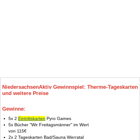
NiedersachsenAktiv Gewinnspiel: Therme‑Tageskarten
und weitere Preise
Gewinne:
7.
5x 2
Eintrittskarten
Pyro Games
5x Bücher "Wir Freitagsmänner" im Wert
von 115€
2x 2 Tageskarten Bad/Sauna Werratal