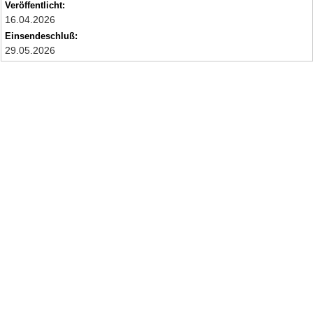
Veröffentlicht:
16.04.2026
Einsendeschluß:
29.05.2026