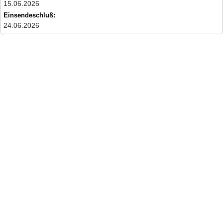
15.06.2026
Einsendeschluß:
24.06.2026