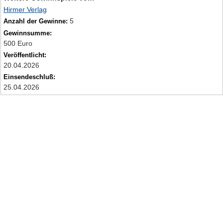
Hirmer Verlag
5
Anzahl der Gewinne:
Gewinnsumme:
500 Euro
Veröffentlicht:
20.04.2026
Einsendeschluß:
25.04.2026