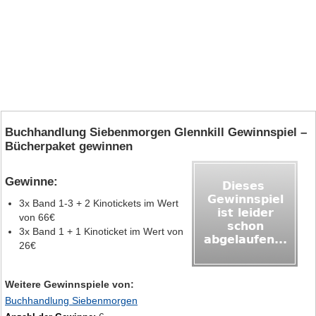
Buchhandlung Siebenmorgen Glennkill Gewinnspiel –
Bücherpaket gewinnen
Gewinne:
3x Band 1-3 + 2 Kinotickets im Wert
von 66€
3x Band 1 + 1 Kinoticket im Wert von
26€
Weitere Gewinnspiele von:
Buchhandlung Siebenmorgen