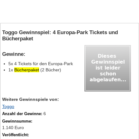
Toggo Gewinnspiel: 4 Europa-Park Tickets und
Bücherpaket
Gewinne:
5x 4 Tickets für den Europa-Park
1x
Bücherpaket
(2 Bücher)
Weitere Gewinnspiele von:
Toggo
6
Anzahl der Gewinne:
Gewinnsumme:
1.140 Euro
Veröffentlicht: