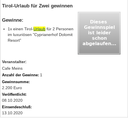
Tirol-Urlaub für Zwei gewinnen
Gewinne:
1x einen Tirol-
Urlaub
für 2 Personen
im luxuriösen "Cyprianerhof Dolomit
Resort"
Veranstalter:
Cafe Meins
1
Anzahl der Gewinne:
Gewinnsumme:
2.200 Euro
Veröffentlicht:
08.10.2020
Einsendeschluß:
13.10.2020