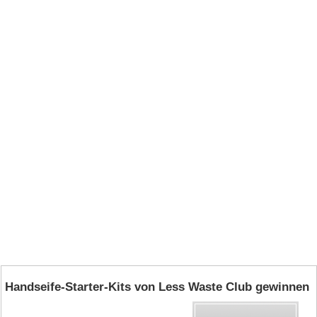
Handseife-Starter-Kits von Less Waste Club gewinnen