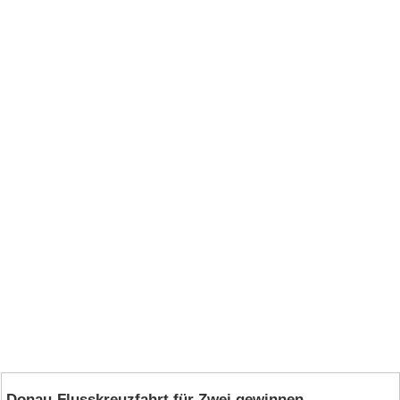
Donau-Flusskreuzfahrt für Zwei gewinnen