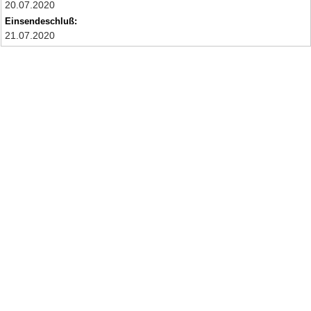
20.07.2020
Einsendeschluß:
21.07.2020