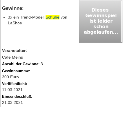
Gewinne:
3x ein Trend-Modell
Schuhe
von
LaShoe
Veranstalter:
Cafe Meins
3
Anzahl der Gewinne:
Gewinnsumme:
300 Euro
Veröffentlicht:
11.03.2021
Einsendeschluß:
21.03.2021