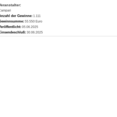
Veranstalter:
Campari
Anzahl der Gewinne:
1.111
Gewinnsumme:
55.550 Euro
Veröffentlicht:
05.06.2025
Einsendeschluß:
30.06.2025