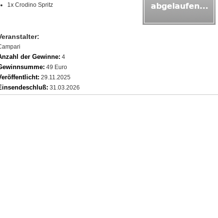
1x Crodino Spritz
Veranstalter:
Campari
Anzahl der Gewinne:
4
Gewinnsumme:
49 Euro
Veröffentlicht:
29.11.2025
Einsendeschluß:
31.03.2026