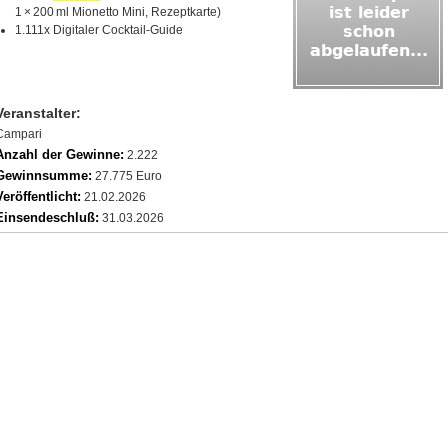
1 × 200 ml Mionetto Mini, Rezeptkarte)
1.111x Digitaler Cocktail‑Guide
Veranstalter:
Campari
Anzahl der Gewinne:
2.222
Gewinnsumme:
27.775 Euro
Veröffentlicht:
21.02.2026
Einsendeschluß:
31.03.2026