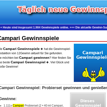
insgesamt 1.984 Gewinnspiele online. +++ Die aktuelle Gewinn-Summe beträgt 
Campari Gewinnspiele
Campari Gewinnspiele
lle
🍀 hat die Gewinnspiel-
edaktion von 12Gewinn aktuell für Sie gefunden.
Campari gewinnen
ie möchten bei
? Hier finden Sie
Campari Gewinnspiel
as beste
🍀. Viel Glück und
roße Gewinne!
Campari Gewinnspiel: Probierset gewinnen und genieße
Gewinne:
1.111x
Campari
Probierset (2 × 40 ml Campari,