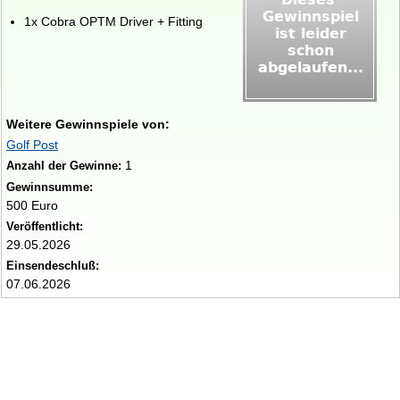
1x Cobra OPTM Driver + Fitting
Weitere Gewinnspiele von:
Golf Post
1
Anzahl der Gewinne:
Gewinnsumme:
500 Euro
Veröffentlicht:
29.05.2026
Einsendeschluß:
07.06.2026