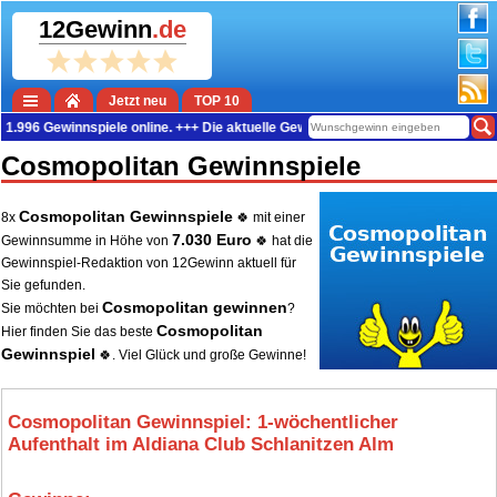
12Gewinn
.de
Jetzt neu
TOP 10
Gewinnspiele online. +++ Die aktuelle Gewinn-Summe beträgt 39.169.251 Euro. 
Cosmopolitan Gewinnspiele
Cosmopolitan Gewinnspiele
8x
🍀 mit einer
7.030 Euro
Gewinnsumme in Höhe von
🍀 hat die
Gewinnspiel-Redaktion von 12Gewinn aktuell für
Sie gefunden.
Cosmopolitan gewinnen
Sie möchten bei
?
Cosmopolitan
Hier finden Sie das beste
Gewinnspiel
🍀. Viel Glück und große Gewinne!
Cosmopolitan Gewinnspiel: 1‑wöchentlicher
Aufenthalt im Aldiana Club Schlanitzen Alm