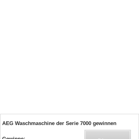
AEG Waschmaschine der Serie 7000 gewinnen
Gewinne: