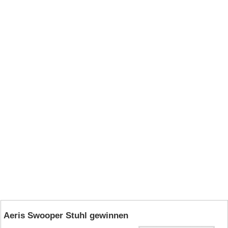
Aeris Swooper Stuhl gewinnen