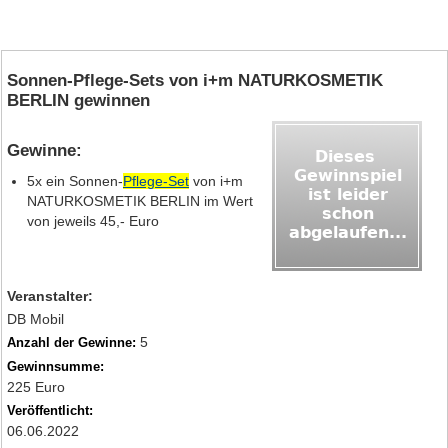
Sonnen-Pflege-Sets von i+m NATURKOSMETIK
BERLIN gewinnen
Gewinne:
5x ein Sonnen-
Pflege-Set
von i+m
NATURKOSMETIK BERLIN im Wert
von jeweils 45,- Euro
Veranstalter:
DB Mobil
5
Anzahl der Gewinne:
Gewinnsumme:
225 Euro
Veröffentlicht:
06.06.2022