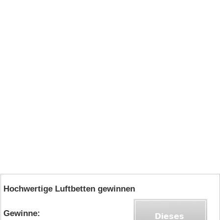
Hochwertige Luftbetten gewinnen
Gewinne: