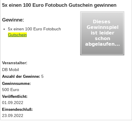
5x einen 100 Euro Fotobuch Gutschein gewinnen
Gewinne:
5x einen 100 Euro Fotobuch
Gutschein
Veranstalter:
DB Mobil
5
Anzahl der Gewinne:
Gewinnsumme:
500 Euro
Veröffentlicht:
01.09.2022
Einsendeschluß:
23.09.2022