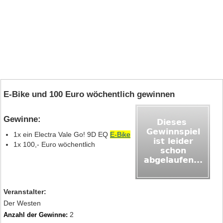
E-Bike und 100 Euro wöchentlich gewinnen
Gewinne:
1x ein Electra Vale Go! 9D EQ
E-Bike
1x 100,- Euro wöchentlich
Veranstalter:
Der Westen
2
Anzahl der Gewinne: