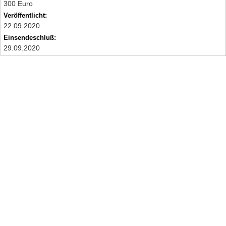
300 Euro
Veröffentlicht:
22.09.2020
Einsendeschluß:
29.09.2020