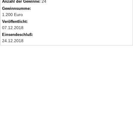
24
Anzahl der Gewinne:
Gewinnsumme:
1.200 Euro
Veröffentlicht:
07.12.2018
Einsendeschluß:
24.12.2018