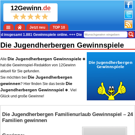
12Gewinn
.de
Jetzt neu
TOP 10
nsgesamt 1.881 Gewinnspiele online. +++ Die aktuelle Gewinn-Summe beträgt 34
Die Jugendherbergen Gewinnspiele
Die Jugendherbergen Gewinnspiele
Alle
🍀
hat die Gewinnspiel-Redaktion von 12Gewinn
aktuell für Sie gefunden.
Die Jugendherbergen
Sie möchten bei
gewinnen
Die
? Hier finden Sie das beste
Jugendherbergen Gewinnspiel
🍀. Viel
Glück und große Gewinne!
Die Jugendherbergen Familienurlaub Gewinnspiel – 24
Familien gewinnen