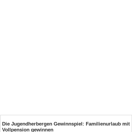
Die Jugendherbergen Gewinnspiel: Familienurlaub mit
Vollpension gewinnen