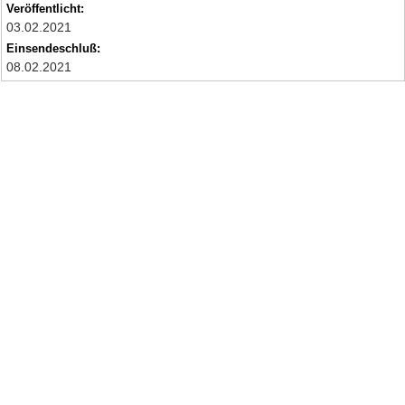
Veröffentlicht:
03.02.2021
Einsendeschluß:
08.02.2021