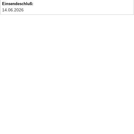
Einsendeschluß:
14.06.2026