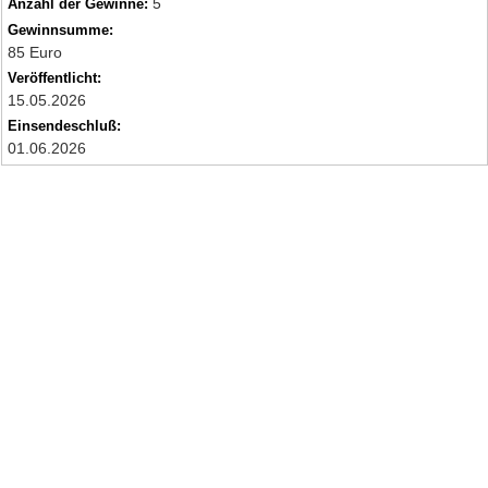
5
Anzahl der Gewinne:
Gewinnsumme:
85 Euro
Veröffentlicht:
15.05.2026
Einsendeschluß:
01.06.2026