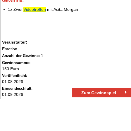
Gewinne:
1.
1x Zwei
Videotreffen
mit Asita Morgan
Veranstalter:
Emotion
1
Anzahl der Gewinne:
Gewinnsumme:
150 Euro
Veröffentlicht:
01.08.2026
Einsendeschluß:
Zum Gewinnspiel
01.09.2026