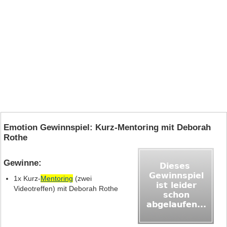
Emotion Gewinnspiel: Kurz-Mentoring mit Deborah
Rothe
Gewinne:
1x Kurz-
Mentoring
(zwei
Videotreffen) mit Deborah Rothe