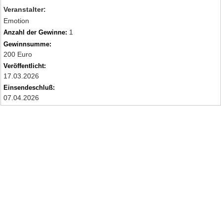
Veranstalter:
Emotion
1
Anzahl der Gewinne:
Gewinnsumme:
200 Euro
Veröffentlicht:
17.03.2026
Einsendeschluß:
07.04.2026