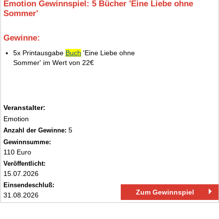
Emotion Gewinnspiel: 5 Bücher 'Eine Liebe ohne
Sommer'
Gewinne:
3.
5x Printausgabe
Buch
'Eine Liebe ohne
Sommer' im Wert von 22€
Veranstalter:
Emotion
5
Anzahl der Gewinne:
Gewinnsumme:
110 Euro
Veröffentlicht:
15.07.2026
Einsendeschluß:
Zum Gewinnspiel
31.08.2026