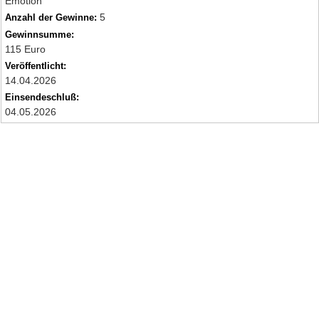
Emotion
5
Anzahl der Gewinne:
Gewinnsumme:
115 Euro
Veröffentlicht:
14.04.2026
Einsendeschluß:
04.05.2026