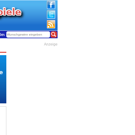
e beträgt 39.152.141 Euro. +++ Insgesamt 17.975.948 Gewinne warten auf glück
Anzeige