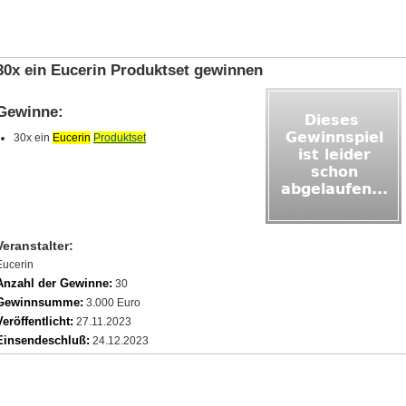
30x ein Eucerin Produktset gewinnen
Gewinne:
30x ein
Eucerin
Produktset
Veranstalter:
Eucerin
Anzahl der Gewinne:
30
Gewinnsumme:
3.000 Euro
Veröffentlicht:
27.11.2023
Einsendeschluß:
24.12.2023