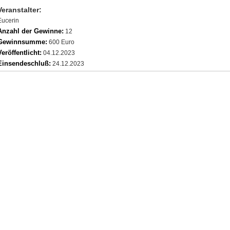
Veranstalter:
Eucerin
Anzahl der Gewinne:
12
Gewinnsumme:
600 Euro
Veröffentlicht:
04.12.2023
Einsendeschluß:
24.12.2023