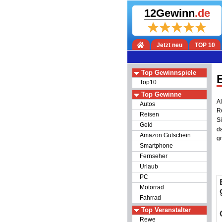
12Gewinn
.de
Jetzt neu
TOP 10
+++ H
Top Gewinnspiele
Top10
Top Gewinne
A
Autos
R
Reisen
S
Geld
d
Amazon Gutschein
g
Smartphone
Fernseher
Urlaub
PC
Motorrad
Fahrrad
Top Veranstalter
Rewe