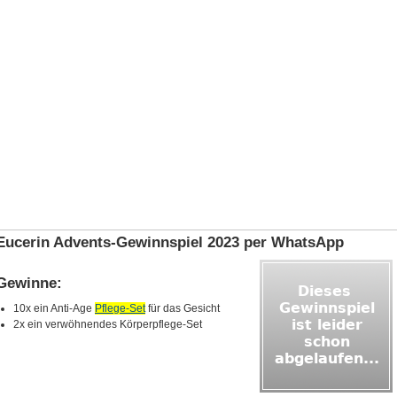
Eucerin Advents-Gewinnspiel 2023 per WhatsApp
Gewinne:
10x ein Anti-Age
Pflege-Set
für das Gesicht
2x ein verwöhnendes Körperpflege-Set