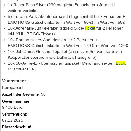
1x ResortPass Silver (230 mögliche Besuche pro Jahr inkl.
weitere Vorteile)
5x Europa‑Park‑Abenteuerpaket (Tageseintritt für 2 Personen +
EMOTIONS‑Gutscheinkarte im Wert von 50 €) im Wert von 50€
10x Adrenalin‑Junkie‑Paket (Ride & Slide‑
Ticket
für 2 Personen
inkl. YULLBE GO‑Tickets)
10x Romantisches Abendessen für 2 Personen +
EMOTIONS‑Gutscheinkarte im Wert von 120 € im Wert von 120€
10x Jubiläums‑Geschenkepaket (exklusiver Souvenirkorb von
Kooperationspartnern wie Dallmayr, hansgrohe)
10x 50‑Jahre‑EP‑Überraschungspaket (Merchandise‑Set:
Buch
,
Plüschtier u. a.)
Veranstalter:
Europapark
50
Anzahl der Gewinne:
Gewinnsumme:
9.400 Euro
Veröffentlicht:
07.12.2025
Einsendeschluß: