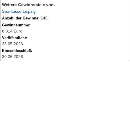
Weitere Gewinnspiele von:
Sparkasse Leipzig
146
Anzahl der Gewinne:
Gewinnsumme:
8.814 Euro
Veröffentlicht:
23.05.2026
Einsendeschluß:
30.06.2026