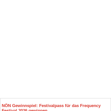
NÖN Gewinnspiel: Festivalpass für das Frequency
Festival 2026 gewinnen