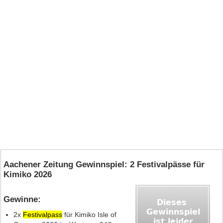
Aachener Zeitung Gewinnspiel: 2 Festivalpässe für
Kimiko 2026
Gewinne:
2x
Festivalpass
für Kimiko Isle of