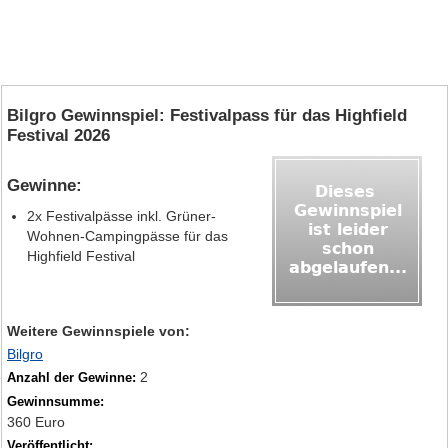
Bilgro Gewinnspiel: Festivalpass für das Highfield
Festival 2026
Gewinne:
2x Festivalpässe inkl. Grüner-
Wohnen-Campingpässe für das
Highfield Festival
Weitere Gewinnspiele von:
Bilgro
2
Anzahl der Gewinne:
Gewinnsumme:
360 Euro
Veröffentlicht: