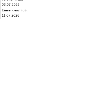
03.07.2026
Einsendeschluß:
11.07.2026