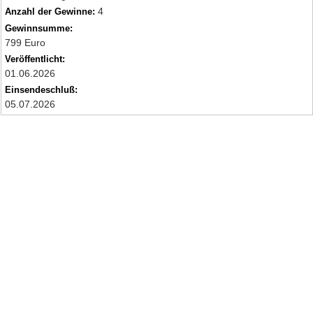
4
Anzahl der Gewinne:
Gewinnsumme:
799 Euro
Veröffentlicht:
01.06.2026
Einsendeschluß:
05.07.2026