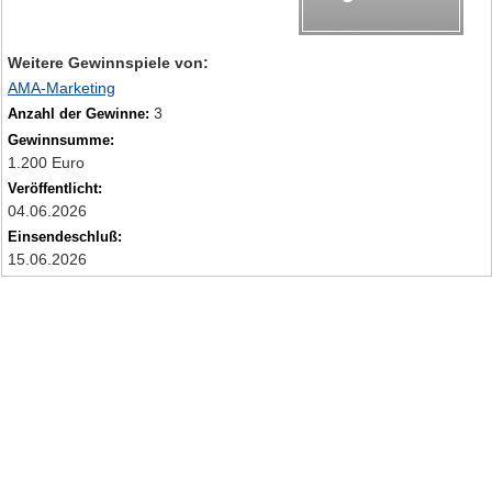
Weitere Gewinnspiele von:
AMA-Marketing
3
Anzahl der Gewinne:
Gewinnsumme:
1.200 Euro
Veröffentlicht:
04.06.2026
Einsendeschluß:
15.06.2026