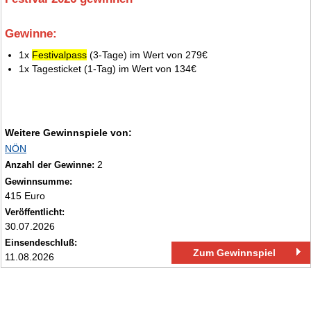
Gewinne:
2.
1x
Festivalpass
(3‑Tage) im Wert von 279€
1x Tagesticket (1‑Tag) im Wert von 134€
Weitere Gewinnspiele von:
NÖN
2
Anzahl der Gewinne:
Gewinnsumme:
415 Euro
Veröffentlicht:
30.07.2026
Einsendeschluß:
Zum Gewinnspiel
11.08.2026