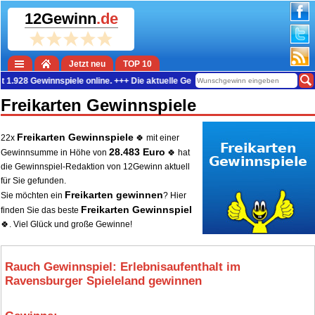
12Gewinn
.de
Jetzt neu
TOP 10
 Gewinnspiele online. +++ Die aktuelle Gewinn-Summe beträgt 35.066.407 Euro.
Freikarten Gewinnspiele
Freikarten Gewinnspiele
22x
🍀 mit einer
28.483 Euro
Gewinnsumme in Höhe von
🍀 hat
die Gewinnspiel-Redaktion von 12Gewinn aktuell
für Sie gefunden.
Freikarten gewinnen
Sie möchten ein
? Hier
Freikarten Gewinnspiel
finden Sie das beste
🍀. Viel Glück und große Gewinne!
Rauch Gewinnspiel: Erlebnisaufenthalt im
Ravensburger Spieleland gewinnen