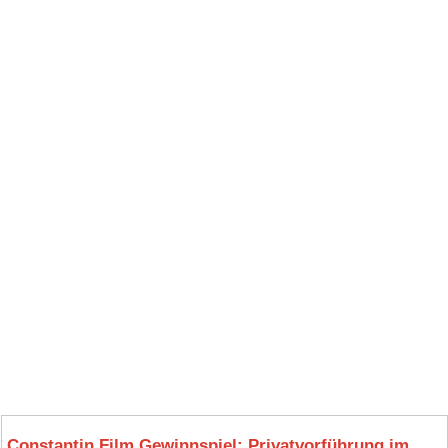
Constantin Film Gewinnspiel: Privatvorführung im