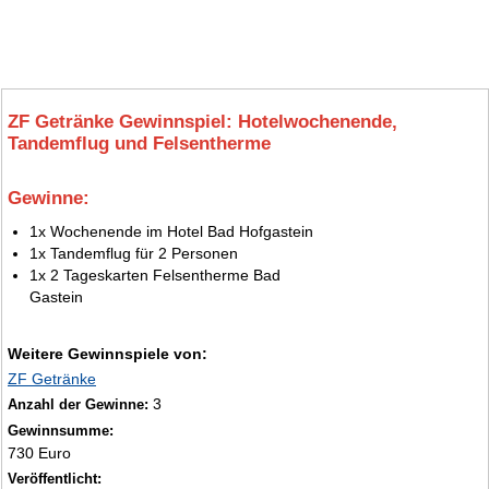
ZF Getränke Gewinnspiel: Hotelwochenende,
Tandemflug und Felsentherme
Gewinne:
5.
1x Wochenende im Hotel Bad Hofgastein
1x Tandemflug für 2 Personen
1x 2 Tageskarten Felsentherme Bad
Gastein
Weitere Gewinnspiele von:
ZF Getränke
3
Anzahl der Gewinne:
Gewinnsumme:
730 Euro
Veröffentlicht: