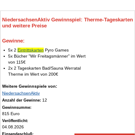
NiedersachsenAktiv Gewinnspiel: Therme‑Tageskarten
und weitere Preise
Gewinne:
4.
5x 2
Eintrittskarten
Pyro Games
5x Bücher "Wir Freitagsmänner" im Wert
von 115€
2x 2 Tageskarten Bad/Sauna Werratal
Therme im Wert von 200€
Weitere Gewinnspiele von:
NiedersachsenAktiv
12
Anzahl der Gewinne:
Gewinnsumme:
815 Euro
Veröffentlicht:
04.08.2026
Einsendeschluß: