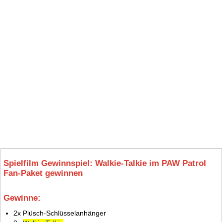
Spielfilm Gewinnspiel: Walkie‑Talkie im PAW Patrol
Fan‑Paket gewinnen
Gewinne:
10.
2x Plüsch‑Schlüsselanhänger