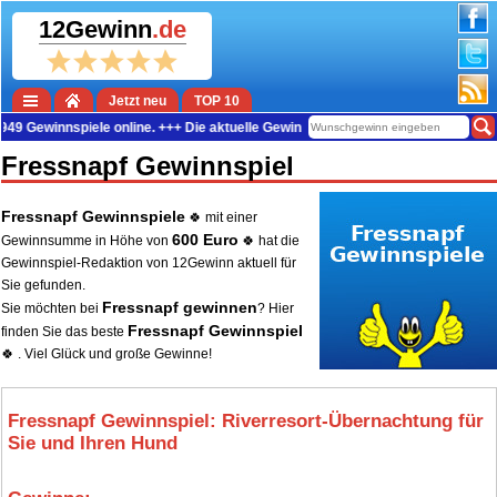
12Gewinn
.de
Jetzt neu
TOP 10
nnspiele online. +++ Die aktuelle Gewinn-Summe beträgt 37.766.655 Euro. +++
Fressnapf Gewinnspiel
Fressnapf Gewinnspiele
🍀 mit einer
600 Euro
Gewinnsumme in Höhe von
🍀 hat die
Gewinnspiel-Redaktion von 12Gewinn aktuell für
Sie gefunden.
Fressnapf gewinnen
Sie möchten bei
? Hier
Fressnapf Gewinnspiel
finden Sie das beste
🍀 . Viel Glück und große Gewinne!
Fressnapf Gewinnspiel: Riverresort-Übernachtung für
Sie und Ihren Hund