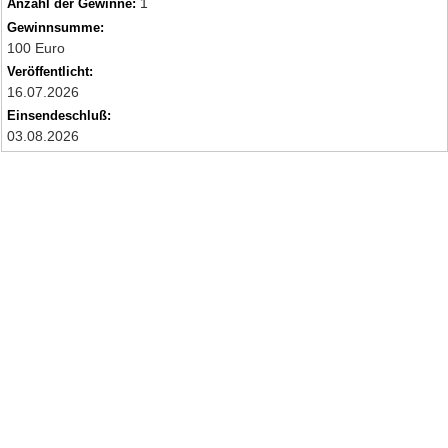
1
Anzahl der Gewinne:
Gewinnsumme:
100 Euro
Veröffentlicht:
16.07.2026
Einsendeschluß:
03.08.2026