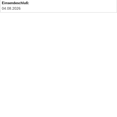
Einsendeschluß:
04.08.2026