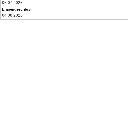
06.07.2026
Einsendeschluß:
04.08.2026