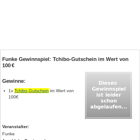
Funke Gewinnspiel: Tchibo-Gutschein im Wert von
100 €
Gewinne:
1x
Tchibo-Gutschein
im Wert von
100€
Veranstalter:
Funke