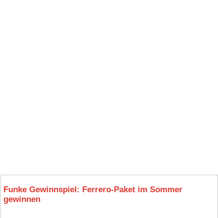
Funke Gewinnspiel: Ferrero-Paket im Sommer
gewinnen