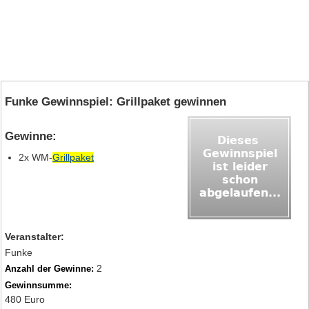
Funke Gewinnspiel: Grillpaket gewinnen
Gewinne:
2x WM-
Grillpaket
Veranstalter:
Funke
2
Anzahl der Gewinne:
Gewinnsumme:
480 Euro