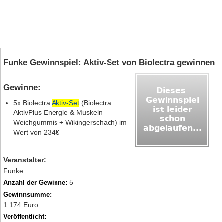
Funke Gewinnspiel: Aktiv-Set von Biolectra gewinnen
Gewinne:
5x Biolectra
Aktiv-Set
(Biolectra
AktivPlus Energie & Muskeln
Weichgummis + Wikingerschach) im
Wert von 234€
Veranstalter:
Funke
5
Anzahl der Gewinne:
Gewinnsumme:
1.174 Euro
Veröffentlicht: