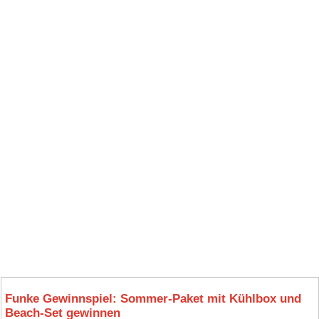
Funke Gewinnspiel: Sommer-Paket mit Kühlbox und
Beach-Set gewinnen