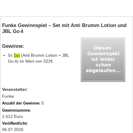
Funke Gewinnspiel – Set mit Anti Brumm Lotion und
JBL Go 4
Gewinne:
5x
Set
(Anti Brumm Lotion + JBL
Go 4) im Wert von 322€
Veranstalter:
Funke
5
Anzahl der Gewinne:
Gewinnsumme:
1.612 Euro
Veröffentlicht:
06.07.2026