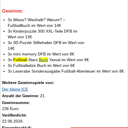
Gewinne:
8.
3x Wieso? Weshalb? Warum? –
Fußballbuch im Wert von 14€
3x Kinderpuzzle 300 XXL‑Teile DFB im
Wert von 13€
3x 3D‑Puzzle Stiftehalter DFB im Wert von
14€
3x mini memory DFB im Wert von 8€
3x
Fußball
‑Stars
Buch
Yamal im Wert von 9€
3x Fußballwitze Buch im Wert von 6€
3x Leserabe Sonderausgabe Fußball‑Abenteuer im Wert von 8€
Weitere Gewinnspiele von:
Der kleine ICE
21
Anzahl der Gewinne:
Gewinnsumme:
236 Euro
Veröffentlicht:
22.06.2026
Einsendeschluß: