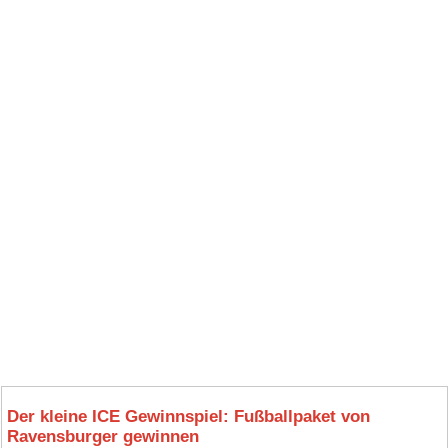
Der kleine ICE Gewinnspiel: Fußballpaket von
Ravensburger gewinnen