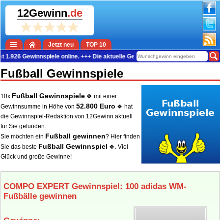
12Gewinn
.de
Jetzt neu
TOP 10
 Gewinnspiele online. +++ Die aktuelle Gewinn-Summe beträgt 38.679.463 Euro.
Fußball Gewinnspiele
Fußball Gewinnspiele
10x
🍀 mit einer
52.800 Euro
Gewinnsumme in Höhe von
🍀 hat
die Gewinnspiel-Redaktion von 12Gewinn aktuell
für Sie gefunden.
Fußball gewinnen
Sie möchten ein
? Hier finden
Fußball Gewinnspiel
Sie das beste
🍀. Viel
Glück und große Gewinne!
COMPO EXPERT Gewinnspiel: 100 adidas WM-
Fußbälle gewinnen