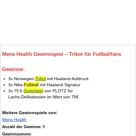
Mens Health Gewinnspiel – Trikot für Fußballfans
Gewinne:
3.
3x Norwegen‑
Trikot
mit Haaland‑Aufdruck
3x Nike‑
Fußball
mit Haaland‑Signatur
3x 75 €‑
Gutschein
von PLOTZ für
Lachs‑Delikatessen im Wert von 75€
Weitere Gewinnspiele von:
Mens Health
9
Anzahl der Gewinne:
Gewinnsumme: