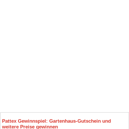
Pattex Gewinnspiel: Gartenhaus-Gutschein und
weitere Preise gewinnen