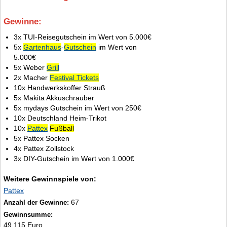
Gewinne:
2.
3x TUI-Reisegutschein im Wert von 5.000€
5x
Gartenhaus
-
Gutschein
im Wert von
5.000€
5x Weber
Grill
2x Macher
Festival Tickets
10x Handwerkskoffer Strauß
5x Makita Akkuschrauber
5x mydays Gutschein im Wert von 250€
10x Deutschland Heim-Trikot
10x
Pattex
Fußball
5x Pattex Socken
4x Pattex Zollstock
3x DIY-Gutschein im Wert von 1.000€
Weitere Gewinnspiele von:
Pattex
67
Anzahl der Gewinne:
Gewinnsumme:
49.115 Euro