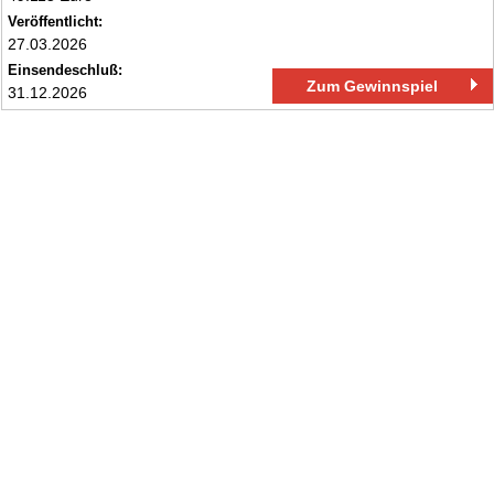
Veröffentlicht:
27.03.2026
Einsendeschluß:
Zum Gewinnspiel
31.12.2026