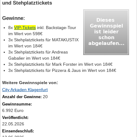
und Stehplatztickets
Gewinne:
8x
VIP-Tickets
inkl. Backstage-Tour
im Wert von 598€
3x Stehplatztickets für MATAKUSTIX
im Wert von 184€
3x Stehplatztickets für Andreas
Gabalier im Wert von 184€
3x Stehplatztickets für Mark Forster im Wert von 184€
3x Stehplatztickets für Pizzera & Jaus im Wert von 184€
Weitere Gewinnspiele von:
City Arkaden Klagenfurt
20
Anzahl der Gewinne:
Gewinnsumme:
6.992 Euro
Veröffentlicht:
22.05.2026
Einsendeschluß: