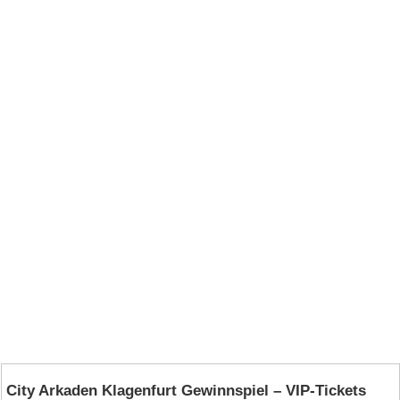
City Arkaden Klagenfurt Gewinnspiel – VIP-Tickets