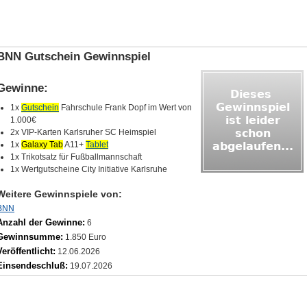
BNN Gutschein Gewinnspiel
Gewinne:
1x
Gutschein
Fahrschule Frank Dopf im Wert von
1.000€
2x VIP-Karten Karlsruher SC Heimspiel
1x
Galaxy Tab
A11+
Tablet
1x Trikotsatz für Fußballmannschaft
1x Wertgutscheine City Initiative Karlsruhe
Weitere Gewinnspiele von:
BNN
Anzahl der Gewinne:
6
Gewinnsumme:
1.850 Euro
Veröffentlicht:
12.06.2026
Einsendeschluß:
19.07.2026