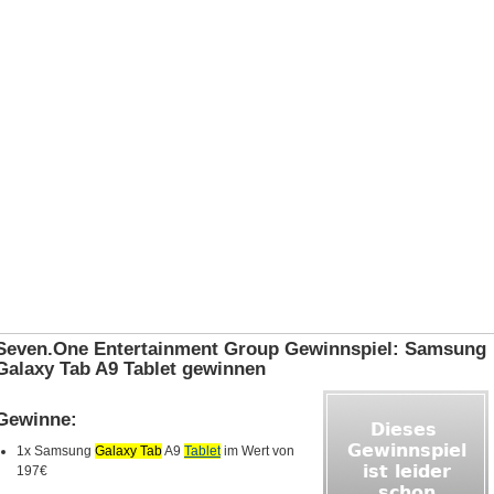
Seven.One Entertainment Group Gewinnspiel: Samsung
Galaxy Tab A9 Tablet gewinnen
Gewinne:
1x Samsung
Galaxy Tab
A9
Tablet
im Wert von
197€