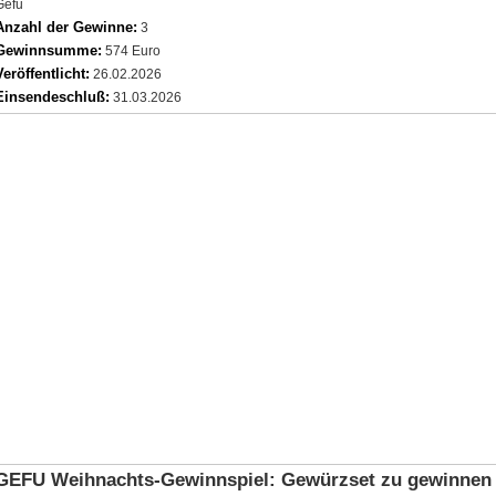
Gefu
Anzahl der Gewinne:
3
Gewinnsumme:
574 Euro
Veröffentlicht:
26.02.2026
Einsendeschluß:
31.03.2026
GEFU Weihnachts‑Gewinnspiel: Gewürzset zu gewinnen