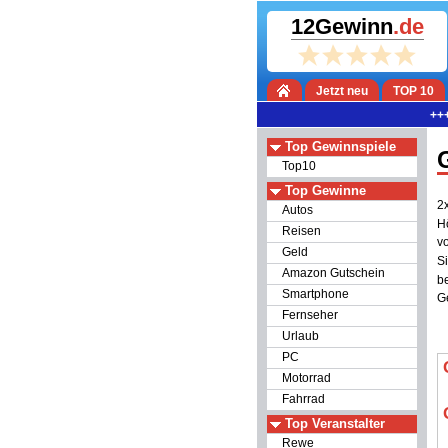
12Gewinn
.de
Jetzt neu
TOP 10
+++ Heute sind i
Top Gewinnspiele
Top10
Top Gewinne
2
Autos
H
Reisen
v
Geld
S
Amazon Gutschein
b
Smartphone
G
Fernseher
Urlaub
PC
Motorrad
Fahrrad
Top Veranstalter
Rewe