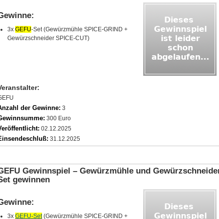
Gewinne:
3x
GEFU
‑Set (Gewürzmühle SPICE‑GRIND +
Gewürzschneider SPICE‑CUT)
Veranstalter:
GEFU
Anzahl der Gewinne:
3
Gewinnsumme:
300 Euro
Veröffentlicht:
02.12.2025
Einsendeschluß:
31.12.2025
GEFU Gewinnspiel – Gewürzmühle und Gewürzschneide
Set gewinnen
Gewinne:
3x
GEFU-Set
(Gewürzmühle SPICE‑GRIND +