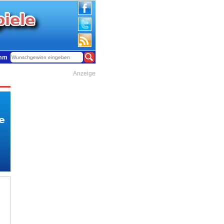
8.676.263 Euro. +++ Insgesamt 17.971.755 Gewinne warten auf glückliche Gewi
Anzeige