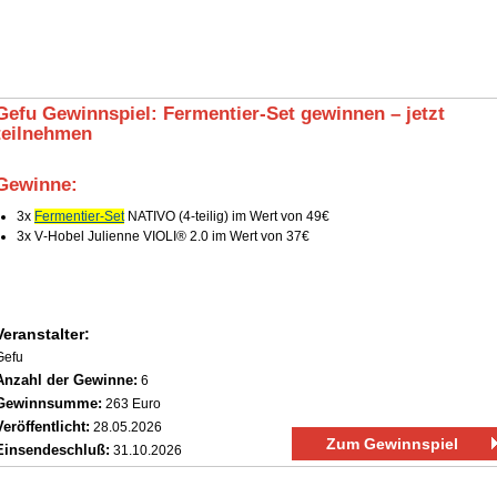
Gefu Gewinnspiel: Fermentier-Set gewinnen – jetzt
teilnehmen
Gewinne:
2.
3x
Fermentier-Set
NATIVO (4‑teilig) im Wert von 49€
3x V‑Hobel Julienne VIOLI® 2.0 im Wert von 37€
Veranstalter:
Gefu
Anzahl der Gewinne:
6
Gewinnsumme:
263 Euro
Veröffentlicht:
28.05.2026
Zum Gewinnspiel
Einsendeschluß:
31.10.2026