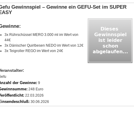
Gefu Gewinnspiel – Gewinne ein GEFU-Set im SUPER
EASY
Gewinne:
3x Rührschüssel MERO 3.000 ml im Wert von
44€
3x Dänischer Quirlbesen NEDO im Wert von 12€
3x Teigroller REGO im Wert von 24€
Veranstalter:
Gefu
Anzahl der Gewinne:
9
Gewinnsumme:
248 Euro
Veröffentlicht:
22.03.2026
Einsendeschluß:
30.06.2026