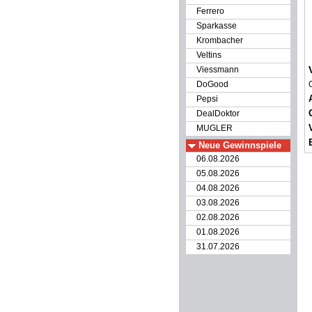
Ferrero
Sparkasse
Krombacher
Veltins
Viessmann
DoGood
Pepsi
DealDoktor
MUGLER
Neue Gewinnspiele
06.08.2026
05.08.2026
04.08.2026
03.08.2026
02.08.2026
01.08.2026
31.07.2026