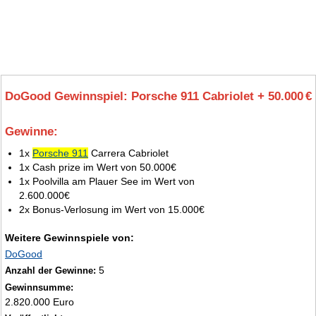
DoGood Gewinnspiel: Porsche 911 Cabriolet + 50.000 €
Gewinne:
4.
1x
Porsche 911
Carrera Cabriolet
1x Cash prize im Wert von 50.000€
1x Poolvilla am Plauer See im Wert von
2.600.000€
2x Bonus-Verlosung im Wert von 15.000€
Weitere Gewinnspiele von:
DoGood
5
Anzahl der Gewinne:
Gewinnsumme:
2.820.000 Euro