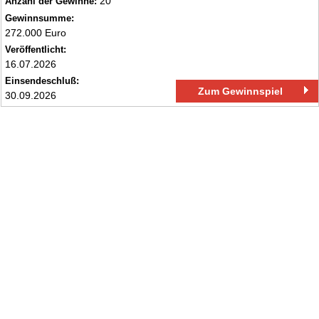
20
Anzahl der Gewinne:
Gewinnsumme:
272.000 Euro
Veröffentlicht:
16.07.2026
Einsendeschluß:
Zum Gewinnspiel
30.09.2026