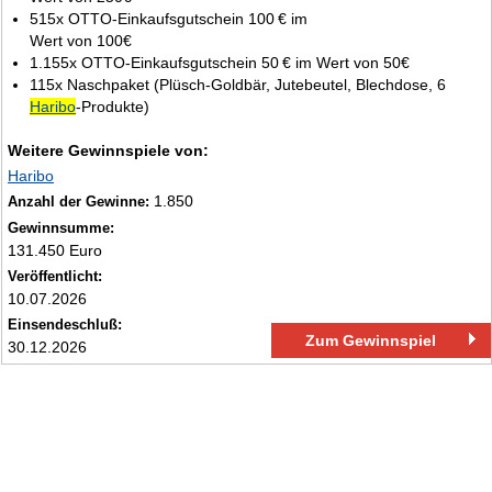
515x OTTO‑Einkaufsgutschein 100 € im
Wert von 100€
1.155x OTTO‑Einkaufsgutschein 50 € im Wert von 50€
115x Naschpaket (Plüsch‑Goldbär, Jutebeutel, Blechdose, 6
Haribo
‑Produkte)
Weitere Gewinnspiele von:
Haribo
1.850
Anzahl der Gewinne:
Gewinnsumme:
131.450 Euro
Veröffentlicht:
10.07.2026
Einsendeschluß:
Zum Gewinnspiel
30.12.2026