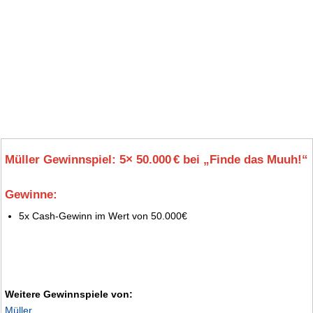
Müller Gewinnspiel: 5× 50.000 € bei „Finde das Muuh!“
Gewinne:
6.
5x Cash-Gewinn im Wert von 50.000€
Weitere Gewinnspiele von:
Müller