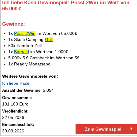
Ich liebe Käse Gewinnspiel: Pössl 2Win im Wert von
65.000 €
Gewinne:
10.
1x
Pössl 2Win
im Wert von 65.000€
1x Skotti Camping-
Grill
50x Familien-Zelt
1x
Bargeld
im Wert von 1.000€
5.000x 5 € Cashback im Wert von 5€
1x Readly Monatsabo
Weitere Gewinnspiele von:
Ich liebe Käse
5.054
Anzahl der Gewinne:
Gewinnsumme:
101.160 Euro
Veröffentlicht:
22.05.2026
Einsendeschluß:
Zum Gewinnspiel
30.09.2026