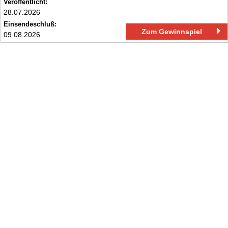
Veröffentlicht:
28.07.2026
Einsendeschluß:
Zum Gewinnspiel
09.08.2026