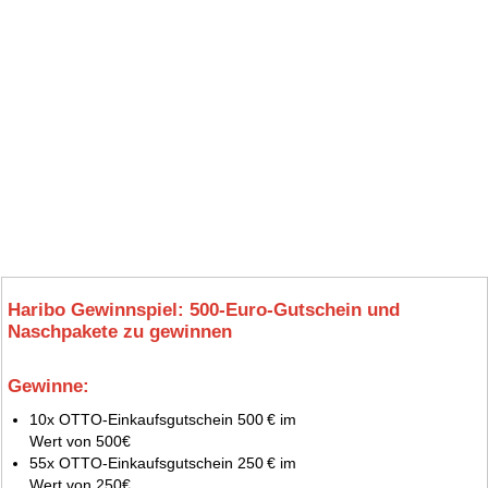
Haribo Gewinnspiel: 500‑Euro‑Gutschein und
Naschpakete zu gewinnen
Gewinne:
8.
10x OTTO‑Einkaufsgutschein 500 € im
Wert von 500€
55x OTTO‑Einkaufsgutschein 250 € im
Wert von 250€