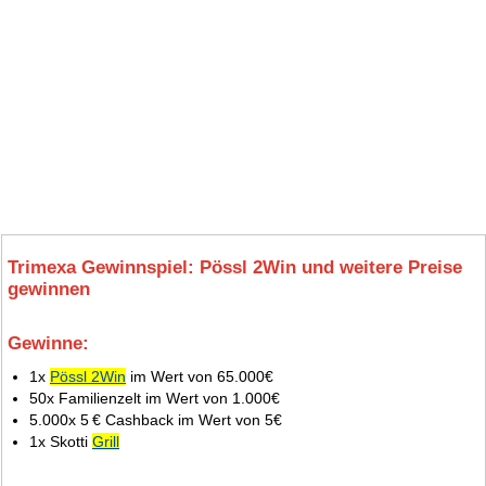
Trimexa Gewinnspiel: Pössl 2Win und weitere Preise
gewinnen
Gewinne:
7.
1x
Pössl 2Win
im Wert von 65.000€
50x Familienzelt im Wert von 1.000€
5.000x 5 € Cashback im Wert von 5€
1x Skotti
Grill