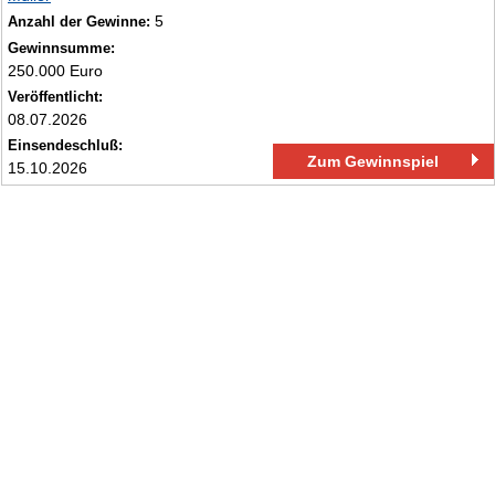
5
Anzahl der Gewinne:
Gewinnsumme:
250.000 Euro
Veröffentlicht:
08.07.2026
Einsendeschluß:
Zum Gewinnspiel
15.10.2026