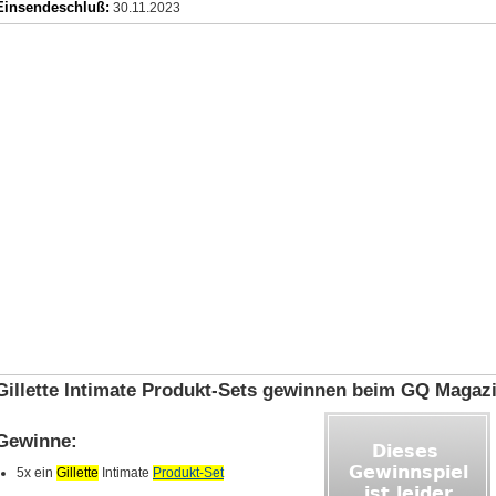
Einsendeschluß:
30.11.2023
Gillette Intimate Produkt-Sets gewinnen beim GQ Magaz
Gewinne:
5x ein
Gillette
Intimate
Produkt-Set