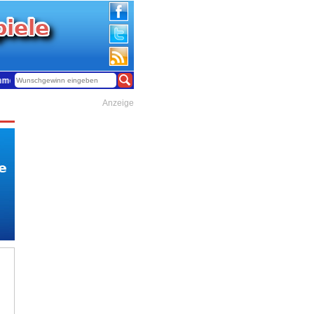
7.778.325 Euro. +++ Insgesamt 17.929.787 Gewinne warten auf glückliche Gewi
Anzeige