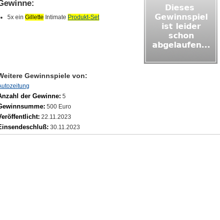
Gewinne:
5x ein
Gillette
Intimate
Produkt-Set
Weitere Gewinnspiele von:
Autozeitung
Anzahl der Gewinne:
5
Gewinnsumme:
500 Euro
Veröffentlicht:
22.11.2023
Einsendeschluß:
30.11.2023