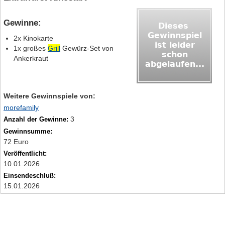
Gewinne:
2x Kinokarte
1x großes
Grill
Gewürz‑Set von
Ankerkraut
Weitere Gewinnspiele von:
morefamily
3
Anzahl der Gewinne:
Gewinnsumme:
72 Euro
Veröffentlicht:
10.01.2026
Einsendeschluß:
15.01.2026