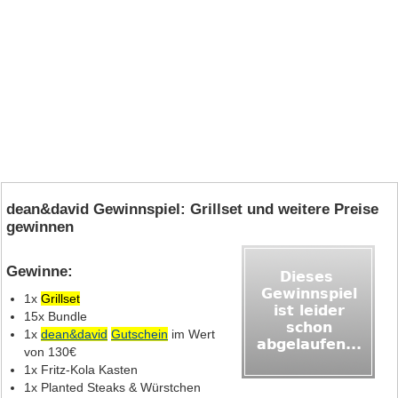
dean&david Gewinnspiel: Grillset und weitere Preise
gewinnen
Gewinne:
1x
Grillset
15x Bundle
1x
dean&david
Gutschein
im Wert
von 130€
1x Fritz‑Kola Kasten
1x Planted Steaks & Würstchen