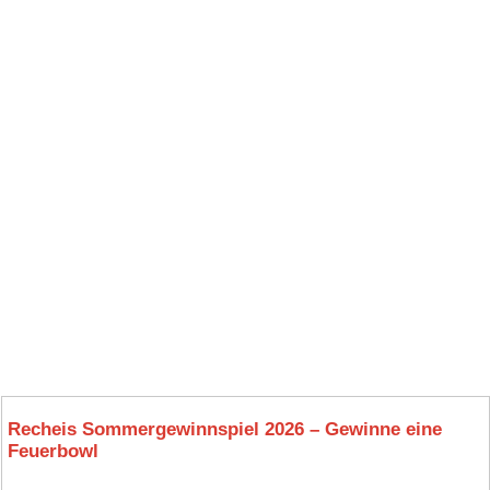
Recheis Sommergewinnspiel 2026 – Gewinne eine
Feuerbowl