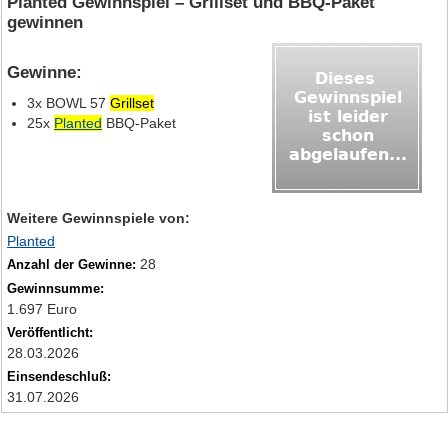
Planted Gewinnspiel – Grillset und BBQ-Paket
gewinnen
Gewinne:
3x BOWL 57
Grillset
25x
Planted
BBQ-Paket
Weitere Gewinnspiele von:
Planted
28
Anzahl der Gewinne:
Gewinnsumme:
1.697 Euro
Veröffentlicht:
28.03.2026
Einsendeschluß:
31.07.2026