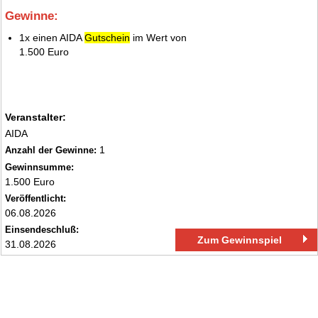
Gewinne:
2.
1x einen AIDA
Gutschein
im Wert von
1.500 Euro
Veranstalter:
AIDA
1
Anzahl der Gewinne:
Gewinnsumme:
1.500 Euro
Veröffentlicht:
06.08.2026
Einsendeschluß:
Zum Gewinnspiel
31.08.2026