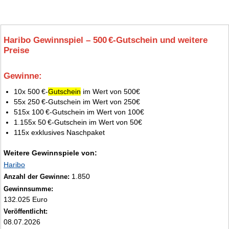
Haribo Gewinnspiel – 500 €‑Gutschein und weitere
Preise
Gewinne:
9.
10x 500 €‑
Gutschein
im Wert von 500€
55x 250 €‑Gutschein im Wert von 250€
515x 100 €‑Gutschein im Wert von 100€
1.155x 50 €‑Gutschein im Wert von 50€
115x exklusives Naschpaket
Weitere Gewinnspiele von:
Haribo
1.850
Anzahl der Gewinne:
Gewinnsumme:
132.025 Euro
Veröffentlicht:
08.07.2026