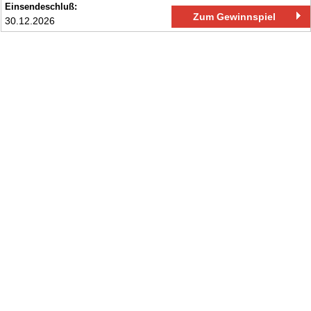
Einsendeschluß:
Zum Gewinnspiel
30.12.2026