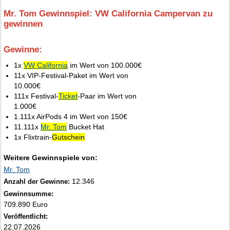
Mr. Tom Gewinnspiel: VW California Campervan zu
gewinnen
Gewinne:
5.
1x
VW California
im Wert von 100.000€
11x VIP-Festival-Paket im Wert von
10.000€
111x Festival-
Ticket
-Paar im Wert von
1.000€
1.111x AirPods 4 im Wert von 150€
11.111x
Mr. Tom
Bucket Hat
1x Flixtrain-
Gutschein
Weitere Gewinnspiele von:
Mr. Tom
12.346
Anzahl der Gewinne:
Gewinnsumme:
709.890 Euro
Veröffentlicht:
22.07.2026