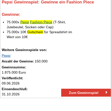
Pepsi Gewinnspiel: Gewinne ein Fashion Piece
Gewinne:
4.
75.000x
Pepsi
Fashion Piece
(T-Shirt,
Jutebeutel, Socken oder Cap)
75.000x 10€
Gutschein
für Spreadshirt im
Wert von 10€
Weitere Gewinnspiele von:
Pepsi
150.000
Anzahl der Gewinne:
Gewinnsumme:
1.875.000 Euro
Veröffentlicht:
09.06.2026
Einsendeschluß:
Zum Gewinnspiel
31.10.2026