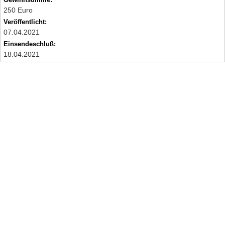
250 Euro
Veröffentlicht:
07.04.2021
Einsendeschluß:
18.04.2021