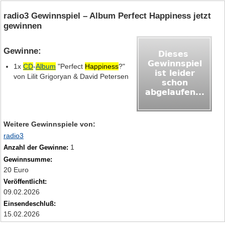
radio3 Gewinnspiel – Album Perfect Happiness jetzt
gewinnen
Gewinne:
1x
CD
-
Album
"Perfect
Happiness
?"
von Lilit Grigoryan & David Petersen
Weitere Gewinnspiele von:
radio3
1
Anzahl der Gewinne:
Gewinnsumme:
20 Euro
Veröffentlicht:
09.02.2026
Einsendeschluß:
15.02.2026