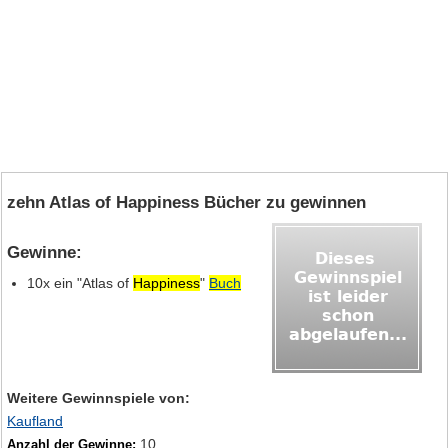
zehn Atlas of Happiness Bücher zu gewinnen
Gewinne:
10x ein "Atlas of
Happiness
"
Buch
Weitere Gewinnspiele von:
Kaufland
10
Anzahl der Gewinne: