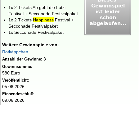
1x 2 Tickets Ab geht die Lutzi
Festival + Secconade Festivalpaket
1x 2 Tickets
Happiness
Festival +
Secconade Festivalpaket
1x Secconade Festivalpaket
Weitere Gewinnspiele von:
Rotkäppchen
3
Anzahl der Gewinne:
Gewinnsumme:
580 Euro
Veröffentlicht:
05.06.2026
Einsendeschluß:
09.06.2026