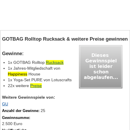
GOTBAG Rolltop Rucksack & weitere Preise gewinnen
Gewinne:
1x GOTBAG Rolltop
Rucksack
1x Jahres-Mitgliedschaft von
Happiness
House
1x Yoga-Set PURE von Lotuscrafts
22x weitere
Preise
Weitere Gewinnspiele von:
GU
25
Anzahl der Gewinne:
Gewinnsumme:
2.500 Euro