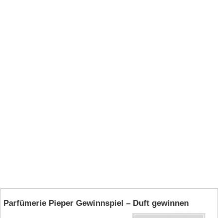
Parfümerie Pieper Gewinnspiel – Duft gewinnen