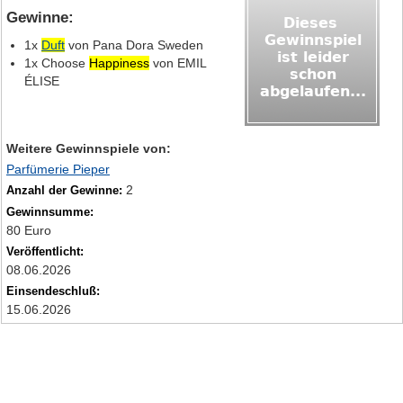
Gewinne:
1x
Duft
von Pana Dora Sweden
1x Choose
Happiness
von EMIL
ÉLISE
Weitere Gewinnspiele von:
Parfümerie Pieper
2
Anzahl der Gewinne:
Gewinnsumme:
80 Euro
Veröffentlicht:
08.06.2026
Einsendeschluß:
15.06.2026