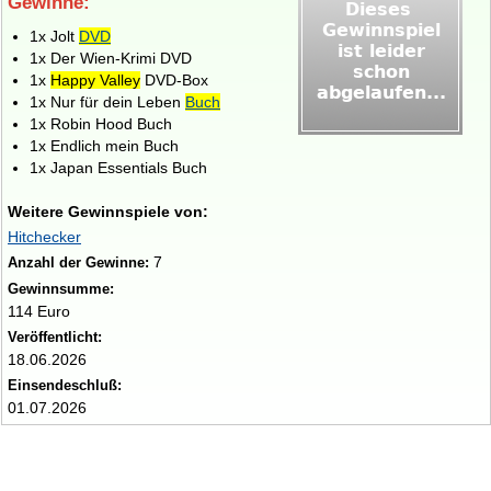
Gewinne:
1x Jolt
DVD
1x Der Wien-Krimi DVD
1x
Happy Valley
DVD-Box
1x Nur für dein Leben
Buch
1x Robin Hood Buch
1x Endlich mein Buch
1x Japan Essentials Buch
Weitere Gewinnspiele von:
Hitchecker
7
Anzahl der Gewinne:
Gewinnsumme:
114 Euro
Veröffentlicht:
18.06.2026
Einsendeschluß:
01.07.2026