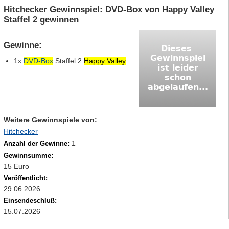
Hitchecker Gewinnspiel: DVD-Box von Happy Valley
Staffel 2 gewinnen
Gewinne:
1x
DVD-Box
Staffel 2
Happy Valley
Weitere Gewinnspiele von:
Hitchecker
1
Anzahl der Gewinne:
Gewinnsumme:
15 Euro
Veröffentlicht:
29.06.2026
Einsendeschluß:
15.07.2026