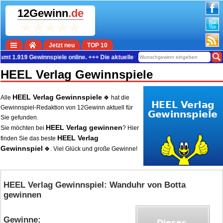
12Gewinn
.de
Jetzt neu
TOP 10
19 Gewinnspiele online. +++ Die aktuelle Gewinn-Summe beträgt 38.661.663 Eur
HEEL Verlag Gewinnspiele
HEEL Verlag Gewinnspiele
Alle
🍀 hat die
Gewinnspiel-Redaktion von 12Gewinn aktuell für
Sie gefunden.
HEEL Verlag gewinnen
Sie möchten bei
? Hier
HEEL Verlag
finden Sie das beste
Gewinnspiel
🍀. Viel Glück und große Gewinne!
HEEL Verlag Gewinnspiel: Wanduhr von Botta
gewinnen
Gewinne: