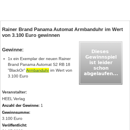
Rainer Brand Panama Automat Armbanduhr im Wert
von 3.100 Euro gewinnen
Gewinne:
1x ein Exemplar der neuen Rainer
Brand Panama Automat S2 RB 18
"BlackOr"
Armbanduhr
im Wert von
3.100 Euro
Veranstalter:
HEEL Verlag
1
Anzahl der Gewinne:
Gewinnsumme:
3.100 Euro
Veröffentlicht: