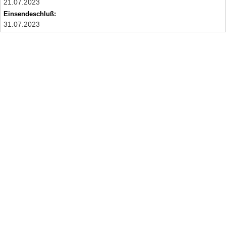
21.07.2023
Einsendeschluß:
31.07.2023