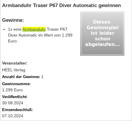
Armbanduhr Traser P67 Diver Automatic gewinnen
Gewinne:
1x eine
Armbanduhr
Traser P67
Diver Automatic im Wert von 1.299
Euro
Veranstalter:
HEEL Verlag
1
Anzahl der Gewinne:
Gewinnsumme:
1.299 Euro
Veröffentlicht:
30.08.2024
Einsendeschluß:
07.10.2024