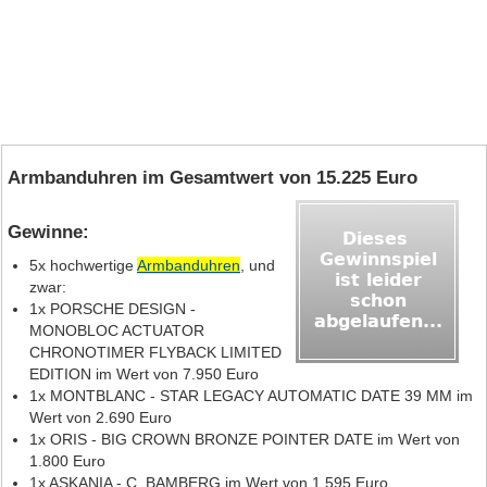
Armbanduhren im Gesamtwert von 15.225 Euro
Gewinne:
5x hochwertige
Armbanduhren
, und
zwar:
1x PORSCHE DESIGN -
MONOBLOC ACTUATOR
CHRONOTIMER FLYBACK LIMITED
EDITION im Wert von 7.950 Euro
1x MONTBLANC - STAR LEGACY AUTOMATIC DATE 39 MM im
Wert von 2.690 Euro
1x ORIS - BIG CROWN BRONZE POINTER DATE im Wert von
1.800 Euro
1x ASKANIA - C. BAMBERG im Wert von 1.595 Euro