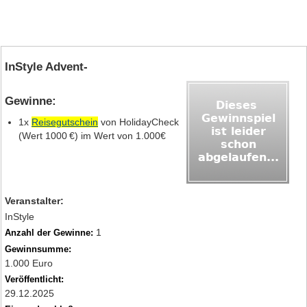
InStyle Advent‑
Gewinne:
1x
Reisegutschein
von HolidayCheck
(Wert 1000 €) im Wert von 1.000€
Veranstalter:
InStyle
1
Anzahl der Gewinne:
Gewinnsumme:
1.000 Euro
Veröffentlicht:
29.12.2025