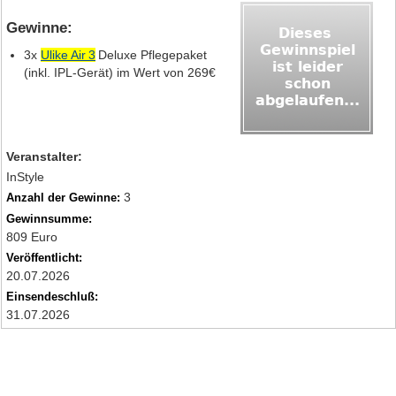
Gewinne:
3x
Ulike Air 3
Deluxe Pflegepaket
(inkl. IPL‑Gerät) im Wert von 269€
Veranstalter:
InStyle
3
Anzahl der Gewinne:
Gewinnsumme:
809 Euro
Veröffentlicht:
20.07.2026
Einsendeschluß:
31.07.2026