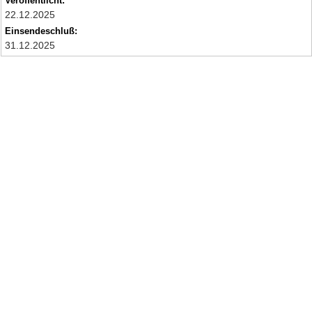
Veröffentlicht:
22.12.2025
Einsendeschluß:
31.12.2025