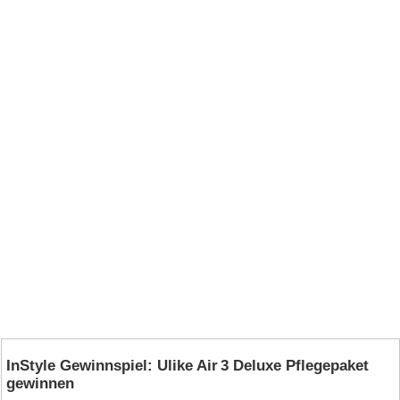
InStyle Gewinnspiel: Ulike Air 3 Deluxe Pflegepaket
gewinnen