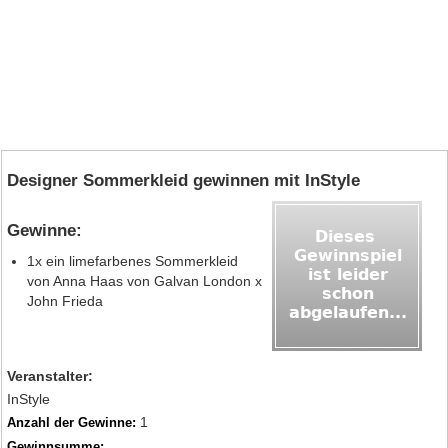
Designer Sommerkleid gewinnen mit InStyle
Gewinne:
1x ein limefarbenes Sommerkleid
von Anna Haas von Galvan London x
John Frieda
Veranstalter:
InStyle
1
Anzahl der Gewinne:
Gewinnsumme: