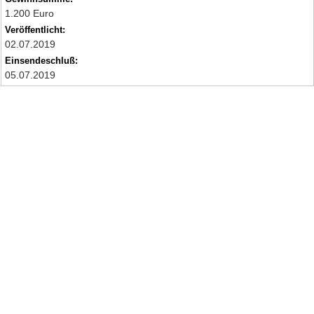
1.200 Euro
Veröffentlicht:
02.07.2019
Einsendeschluß:
05.07.2019