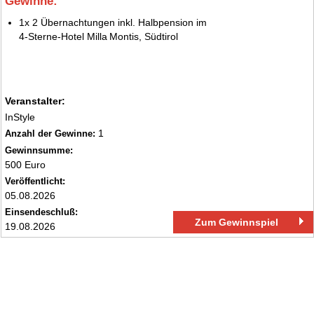
Gewinne:
1.
1x 2 Übernachtungen inkl. Halbpension im
4‑Sterne‑Hotel Milla Montis, Südtirol
Veranstalter:
InStyle
1
Anzahl der Gewinne:
Gewinnsumme:
500 Euro
Veröffentlicht:
05.08.2026
Einsendeschluß:
Zum Gewinnspiel
19.08.2026