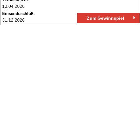
10.04.2026
Einsendeschluß:
Zum Gewinnspiel
31.12.2026