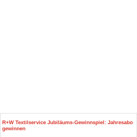
R+W Textilservice Jubiläums‑Gewinnspiel: Jahresabo
gewinnen