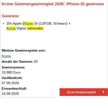
Krone Sommergewinnspiel 2026: iPhone 16 gewinnen
Gewinne:
4.
20x Apple
iPhone
16 (128 GB, Schwarz) +
Krone
Digital
Jahresabo
Weitere Gewinnspiele von:
Krone
20
Anzahl der Gewinne:
Gewinnsumme:
19.980 Euro
Veröffentlicht:
07.08.2026
Einsendeschluß:
Zum Gewinnspiel
16.08.2026