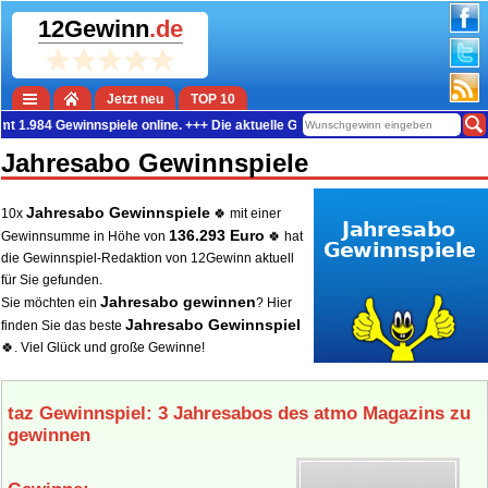
12Gewinn
.de
Jetzt neu
TOP 10
 Gewinnspiele online. +++ Die aktuelle Gewinn-Summe beträgt 38.953.808 Euro
Jahresabo Gewinnspiele
Jahresabo Gewinnspiele
10x
🍀 mit einer
136.293 Euro
Gewinnsumme in Höhe von
🍀 hat
die Gewinnspiel-Redaktion von 12Gewinn aktuell
für Sie gefunden.
Jahresabo gewinnen
Sie möchten ein
? Hier
Jahresabo Gewinnspiel
finden Sie das beste
🍀. Viel Glück und große Gewinne!
taz Gewinnspiel: 3 Jahresabos des atmo Magazins zu
gewinnen