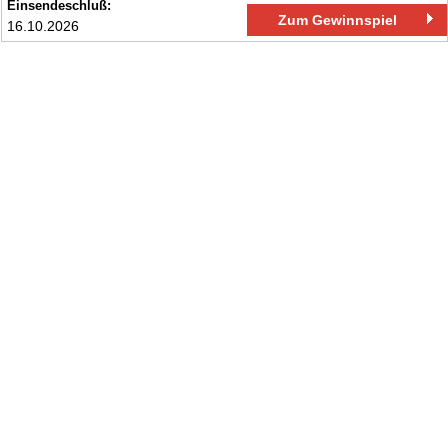
Einsendeschluß:
Zum Gewinnspiel
16.10.2026