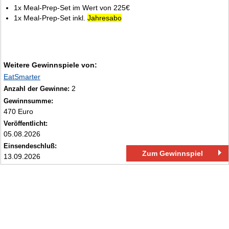
9.
1x Meal‑Prep‑Set im Wert von 225€
1x Meal‑Prep‑Set inkl.
Jahresabo
Weitere Gewinnspiele von:
EatSmarter
2
Anzahl der Gewinne:
Gewinnsumme:
470 Euro
Veröffentlicht:
05.08.2026
Einsendeschluß:
Zum Gewinnspiel
13.09.2026