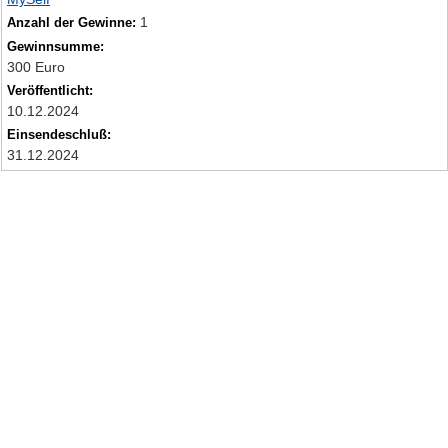
1
Anzahl der Gewinne:
Gewinnsumme:
300 Euro
Veröffentlicht:
10.12.2024
Einsendeschluß:
31.12.2024