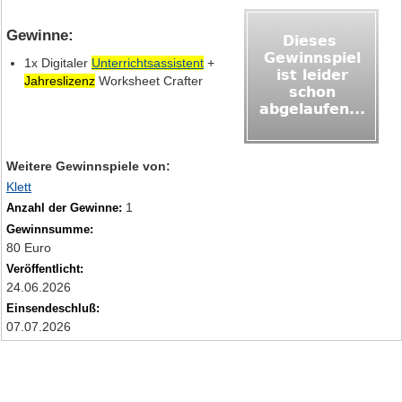
Gewinne:
1x Digitaler
Unterrichtsassistent
+
Jahreslizenz
Worksheet Crafter
Weitere Gewinnspiele von:
Klett
1
Anzahl der Gewinne:
Gewinnsumme:
80 Euro
Veröffentlicht:
24.06.2026
Einsendeschluß:
07.07.2026