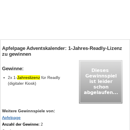
Apfelpage Adventskalender: 1‑Jahres‑Readly‑Lizenz
zu gewinnen
Gewinne:
2x 1‑
Jahreslizenz
für Readly
(digitaler Kiosk)
Weitere Gewinnspiele von:
Apfelpage
2
Anzahl der Gewinne: