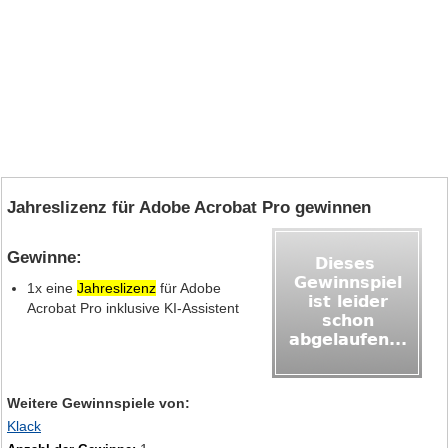
Jahreslizenz für Adobe Acrobat Pro gewinnen
Gewinne:
1x eine
Jahreslizenz
für Adobe
Acrobat Pro inklusive KI-Assistent
Weitere Gewinnspiele von:
Klack