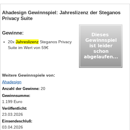
Ahadesign Gewinnspiel: Jahreslizenz der Steganos
Privacy Suite
Gewinne:
20x
Jahreslizenz
Steganos Privacy
Suite im Wert von 59€
Weitere Gewinnspiele von:
Ahadesign
20
Anzahl der Gewinne:
Gewinnsumme:
1.199 Euro
Veröffentlicht:
23.03.2026
Einsendeschluß:
03.04.2026