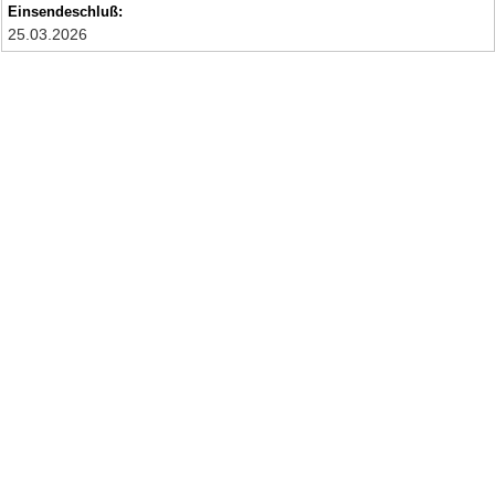
Einsendeschluß:
25.03.2026