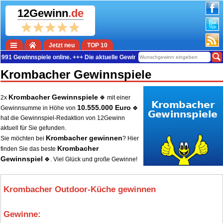
12Gewinn
.de
Jetzt neu
TOP 10
innspiele online. +++ Die aktuelle Gewinn-Summe beträgt 39.152.141 Euro. +++
Krombacher Gewinnspiele
Krombacher Gewinnspiele
2x
🍀 mit einer
10.555.000 Euro
Gewinnsumme in Höhe von
🍀
hat die Gewinnspiel-Redaktion von 12Gewinn
aktuell für Sie gefunden.
Krombacher gewinnen
Sie möchten bei
? Hier
Krombacher
finden Sie das beste
Gewinnspiel
🍀. Viel Glück und große Gewinne!
Krombacher Outdoor-Küche gewinnen
Gewinne: