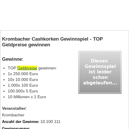
Krombacher Cashkorken Gewinnspiel - TOP
Geldpreise gewinnen
Gewinne:
TOP
Geldpreise
gewinnen:
1x 250.000 Euro
10x 10.000 Euro
1.000x 100 Euro
100.000x 5 Euro
10 Millionen x 1 Euro
Veranstalter:
Krombacher
10.100.111
Anzahl der Gewinne:
Gewinnsumme: