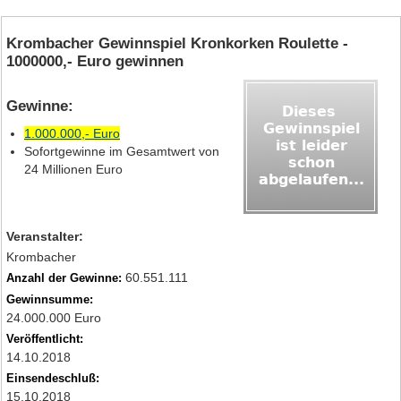
Krombacher Gewinnspiel Kronkorken Roulette -
1000000,- Euro gewinnen
Gewinne:
1.000.000,- Euro
Sofortgewinne im Gesamtwert von
24 Millionen Euro
Veranstalter:
Krombacher
60.551.111
Anzahl der Gewinne:
Gewinnsumme:
24.000.000 Euro
Veröffentlicht:
14.10.2018
Einsendeschluß:
15.10.2018