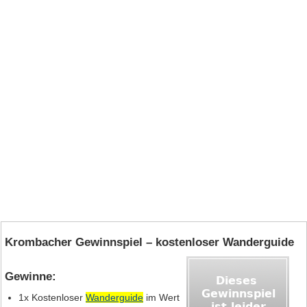
Krombacher Gewinnspiel – kostenloser Wanderguide
Gewinne:
1x Kostenloser
Wanderguide
im Wert