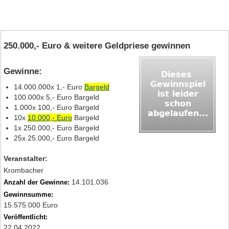
250.000,- Euro & weitere Geldpriese gewinnen
Gewinne:
14.000.000x 1,- Euro
Bargeld
100.000x 5,- Euro Bargeld
1.000x 100,- Euro Bargeld
10x
10.000,- Euro
Bargeld
1x 250.000,- Euro Bargeld
25x 25.000,- Euro Bargeld
Veranstalter:
Krombacher
14.101.036
Anzahl der Gewinne:
Gewinnsumme:
15.575.000 Euro
Veröffentlicht:
22.04.2022