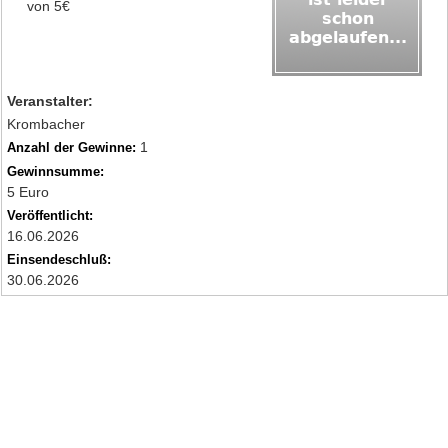
von 5€
Veranstalter:
Krombacher
1
Anzahl der Gewinne:
Gewinnsumme:
5 Euro
Veröffentlicht:
16.06.2026
Einsendeschluß:
30.06.2026