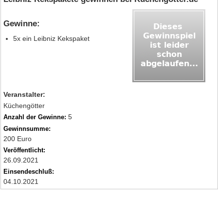
Gewinne:
5x ein Leibniz Kekspaket
Veranstalter:
Küchengötter
5
Anzahl der Gewinne:
Gewinnsumme:
200 Euro
Veröffentlicht:
26.09.2021
Einsendeschluß:
04.10.2021