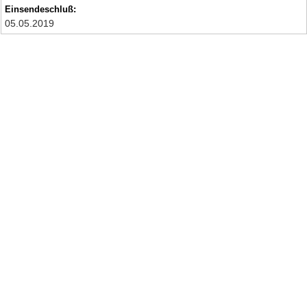
Einsendeschluß:
05.05.2019