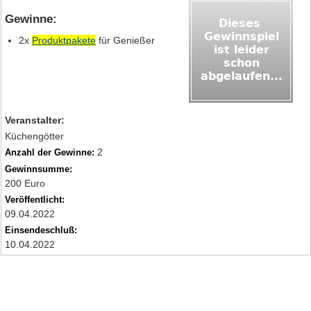
Gewinne:
2x
Produktpakete
für Genießer
Veranstalter:
Küchengötter
2
Anzahl der Gewinne:
Gewinnsumme:
200 Euro
Veröffentlicht:
09.04.2022
Einsendeschluß:
10.04.2022