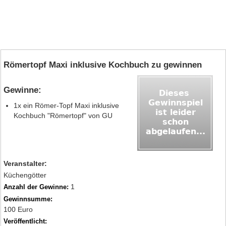
Römertopf Maxi inklusive Kochbuch zu gewinnen
Gewinne:
1x ein Römer-Topf Maxi inklusive
Kochbuch "Römertopf" von GU
Veranstalter:
Küchengötter
1
Anzahl der Gewinne:
Gewinnsumme:
100 Euro
Veröffentlicht: