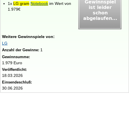
1x
LG gram
Notebook
im Wert von
1.979€
Weitere Gewinnspiele von:
LG
1
Anzahl der Gewinne:
Gewinnsumme:
1.979 Euro
Veröffentlicht:
18.03.2026
Einsendeschluß:
30.06.2026