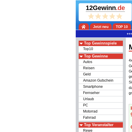
12Gewinn
.de
Jetzt neu
TOP 10
+++ Heute sind 
Top Gewinnspiele
Top10
Top Gewinne
4
Autos
G
Reisen
G
Geld
g
Amazon Gutschein
S
Smartphone
d
Fernseher
g
Urlaub
PC
Motorrad
Fahrrad
Top Veranstalter
Rewe