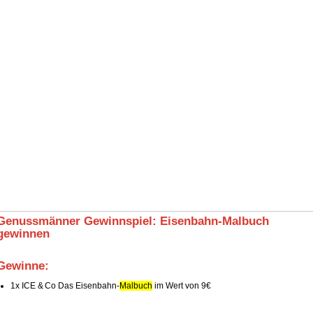
Genussmänner Gewinnspiel: Eisenbahn-Malbuch
gewinnen
Gewinne:
3.
1x ICE & Co Das Eisenbahn‑
Malbuch
im Wert von 9€