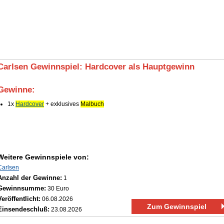
Carlsen Gewinnspiel: Hardcover als Hauptgewinn
Gewinne:
2.
1x
Hardcover
+ exklusives
Malbuch
Weitere Gewinnspiele von:
Carlsen
Anzahl der Gewinne:
1
Gewinnsumme:
30 Euro
Veröffentlicht:
06.08.2026
Zum Gewinnspiel
Einsendeschluß:
23.08.2026