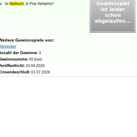
3x
Malbuch
„K-Pop Vampires“
Weitere Gewinnspiele von:
Hitchecker
Anzahl der Gewinne:
3
Gewinnsumme:
45 Euro
Veröffentlicht:
24.04.2026
Einsendeschluß:
01.07.2026