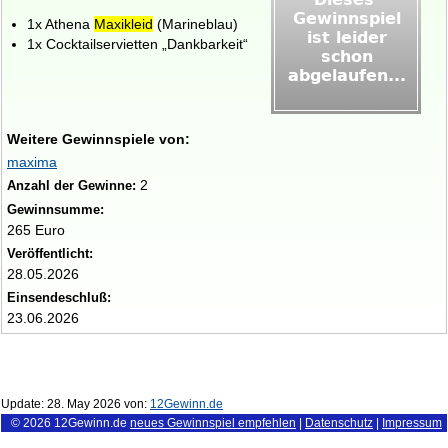
1x Athena
Maxikleid
(Marineblau)
1x Cocktailservietten „Dankbarkeit“
Weitere Gewinnspiele von:
maxima
2
Anzahl der Gewinne:
Gewinnsumme:
265 Euro
Veröffentlicht:
28.05.2026
Einsendeschluß:
23.06.2026
Update:
28. May 2026
von:
12Gewinn.de
© 2026
12Gewinn.de
neues Gewinnspiel empfehlen
|
Datenschutz
|
Impressum