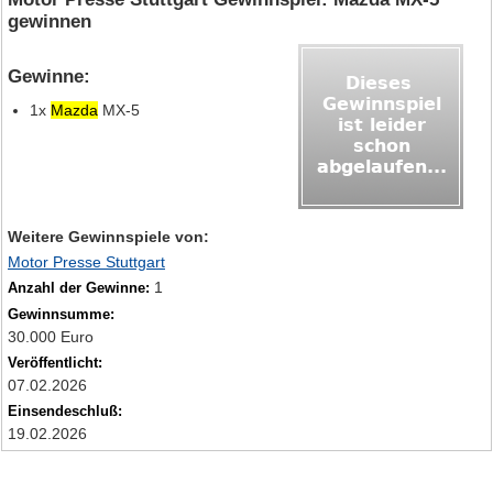
gewinnen
Gewinne:
1x
Mazda
MX‑5
Weitere Gewinnspiele von:
Motor Presse Stuttgart
1
Anzahl der Gewinne:
Gewinnsumme:
30.000 Euro
Veröffentlicht:
07.02.2026
Einsendeschluß:
19.02.2026