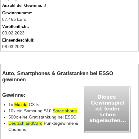
8
Anzahl der Gewinne:
Gewinnsumme:
87.465 Euro
Veröffentlicht:
03.02.2023
Einsendeschluß:
08.03.2023
Auto, Smartphones & Gratistanken bei ESSO
gewinnen
Gewinne:
1x
Mazda
CX-5
10x ein Samsung S10
Smartphone
500x eine Gratistankung bei ESSO
DeutschlandCard
Punktegewinne &
Coupons