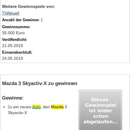
Weitere Gewinnspiele von:
TVAktuell
1
Anzahl der Gewinne:
Gewinnsumme:
35.000 Euro
Veröffentlicht:
21.05.2019
Einsendeschluß:
24.05.2019
Mazda 3 Skyactiv-X zu gewinnen
Gewinne:
1x ein neues
Auto
, den
Mazda
3
Skyactiv-X