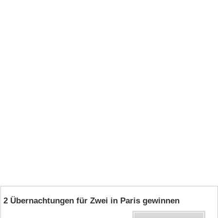
2 Übernachtungen für Zwei in Paris gewinnen