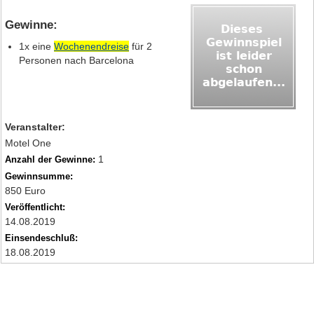
Gewinne:
1x eine
Wochenendreise
für 2
Personen nach Barcelona
Veranstalter:
Motel One
1
Anzahl der Gewinne:
Gewinnsumme:
850 Euro
Veröffentlicht:
14.08.2019
Einsendeschluß:
18.08.2019