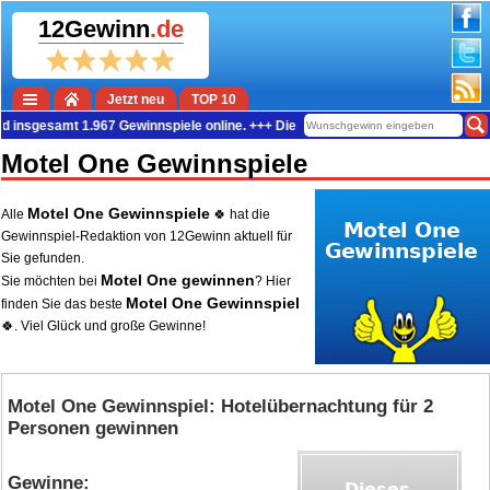
12Gewinn
.de
Jetzt neu
TOP 10
sgesamt 1.967 Gewinnspiele online. +++ Die aktuelle Gewinn-Summe beträgt 38.
Motel One Gewinnspiele
Motel One Gewinnspiele
Alle
🍀 hat die
Gewinnspiel-Redaktion von 12Gewinn aktuell für
Sie gefunden.
Motel One gewinnen
Sie möchten bei
? Hier
Motel One Gewinnspiel
finden Sie das beste
🍀. Viel Glück und große Gewinne!
Motel One Gewinnspiel: Hotelübernachtung für 2
Personen gewinnen
Gewinne: