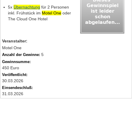
5x
Übernachtung
für 2 Personen
inkl. Frühstück im
Motel One
oder
The Cloud One Hotel
Veranstalter:
Motel One
5
Anzahl der Gewinne:
Gewinnsumme:
450 Euro
Veröffentlicht:
30.03.2026
Einsendeschluß:
31.03.2026