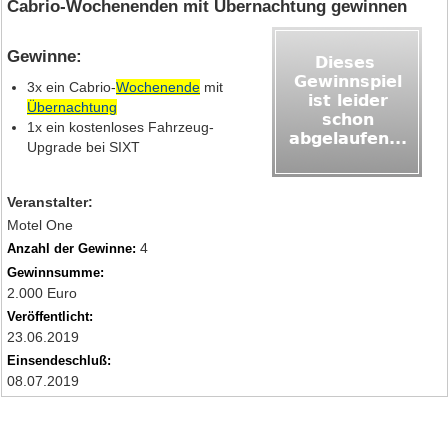
Cabrio-Wochenenden mit Übernachtung gewinnen
Gewinne:
3x ein Cabrio-
Wochenende
mit
Übernachtung
1x ein kostenloses Fahrzeug-
Upgrade bei SIXT
Veranstalter:
Motel One
4
Anzahl der Gewinne:
Gewinnsumme:
2.000 Euro
Veröffentlicht:
23.06.2019
Einsendeschluß:
08.07.2019